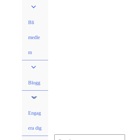
Hoppa
till
innehåll
Bli
medle
m
Blogg
Engag
era dig