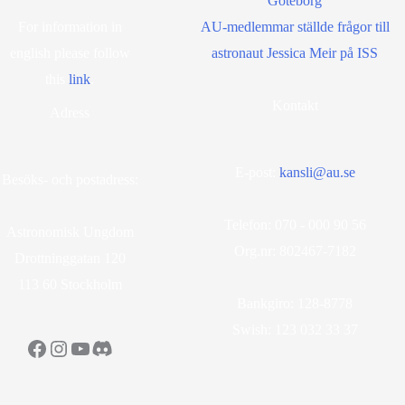
Göteborg
For information in
AU-medlemmar ställde frågor till
english please follow
astronaut Jessica Meir på ISS
this
lin
k
.
Kontakt
Adress
E-post:
kansli@au.se
Besöks- och postadress:
Telefon: 070 - 000 90 56
Astronomisk Ungdom
Org.nr: 802467-7182
Drottninggatan 120
113 60 Stockholm
Bankgiro: 128-8778
Swish: 123 032 33 37
Facebook
Instagram
YouTube
Discord