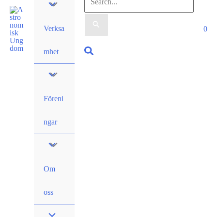
Sök
efter:
Verksa
0
Sök
mhet
Föreni
ngar
Om
oss