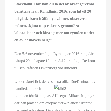
Stockholm. Här kan du ta del av arrangörernas
berättelse från Rymdläger 2016, som lät ett 20-
tal glada barn träffa nya vänner, observera
månen, skjuta upp raketer, genomföra
laborationer och lära sig mer om rymden under
en av höstlovets helger.
Den 5-6 november ägde Rymdläger 2016 rum, där
närapå 20 deltagare i åldern 8-12 år deltog. De kom
till scoutgården Oskarsborg vid lunchtid.
Under lägret fick de lyssna på olika föreläsningar av
handledarna, och
t.o.m. en föreläsning av AUs egna Mikael Ingemyr
där han pratade om exoplaneter – planeter utanför
vårt eget solsystem. De andra föreläsningarna täckte