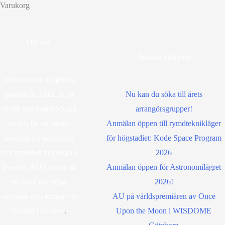
Varukorg
Om oss
Senaste inläggen
Astronomisk Ungdom,
grundat år 2012, är ett
Nu kan du söka till årets
ideellt ungdomsförbund
arrangörsgrupper!
med syfte att främja
Anmälan öppen till rymdteknikläger
intresset för astronomi
för högstadiet: Kode Space Program
och rymdfart hos unga i
2026
Sverige. AU:s vision är
Anmälan öppen för Astronomilägret
en värld där unga
2026!
utforskar och formar vår
AU på världspremiären av Once
framtid i rymden
.
Upon the Moon i WISDOME