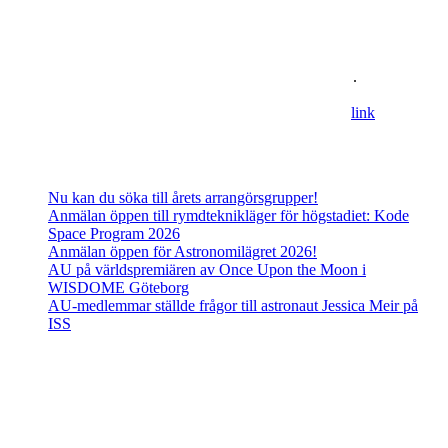
Astronomisk Ungdom, grundat år 2012, är ett ideellt
ungdomsförbund med syfte att främja intresset för astronomi och
rymdfart hos unga i Sverige. AU:s vision är en värld där unga
utforskar och formar vår framtid i rymden
.
For information in english please follow this
lin
k
.
Senaste inläggen
Nu kan du söka till årets arrangörsgrupper!
Anmälan öppen till rymdteknikläger för högstadiet: Kode
Space Program 2026
Anmälan öppen för Astronomilägret 2026!
AU på världspremiären av Once Upon the Moon i
WISDOME Göteborg
AU-medlemmar ställde frågor till astronaut Jessica Meir på
ISS
Adress
Besöks- och postadress:
Astronomisk Ungdom