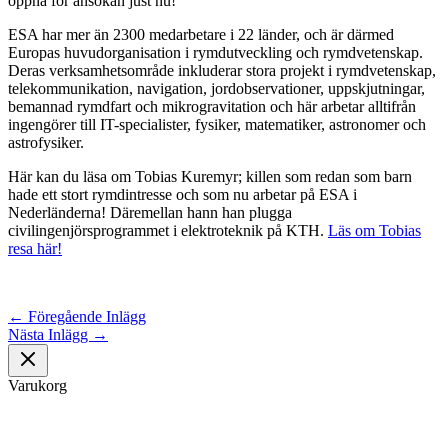
öppna för ansökan just nu!
ESA har mer än 2300 medarbetare i 22 länder, och är därmed
Europas huvudorganisation i rymdutveckling och rymdvetenskap.
Deras verksamhetsområde inkluderar stora projekt i rymdvetenskap,
telekommunikation, navigation, jordobservationer, uppskjutningar,
bemannad rymdfart och mikrogravitation och här arbetar alltifrån
ingengörer till IT-specialister, fysiker, matematiker, astronomer och
astrofysiker.
Här kan du läsa om Tobias Kuremyr; killen som redan som barn
hade ett stort rymdintresse och som nu arbetar på ESA i
Nederländerna! Däremellan hann han plugga
civilingenjörsprogrammet i elektroteknik på KTH.
Läs om Tobias
resa här!
←
Föregående Inlägg
Nästa Inlägg
→
Varukorg
Om oss