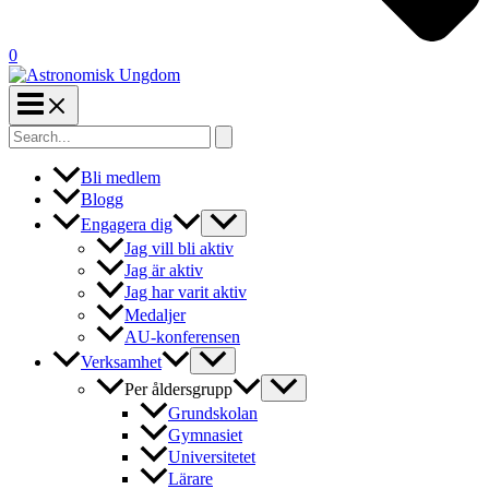
0
Search
for:
Bli medlem
Blogg
Engagera dig
Jag vill bli aktiv
Jag är aktiv
Jag har varit aktiv
Medaljer
AU-konferensen
Verksamhet
Per åldersgrupp
Grundskolan
Gymnasiet
Universitetet
Lärare