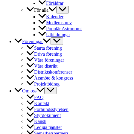
Föräldrar
För alla
Kalender
Medlemsbrev
Populär Astronomi
Utbildningar
Föreningar
Starta förening
Driva förening
Våra föreningar
Våra distrikt
Distriktskonferenser
Årsmöte & kongress
Projektbidrag
Om oss
FAQ
Kontakt
Förbundsstyrelsen
Styrdokument
Kansli
Lediga tjänster
Samarbetspartners