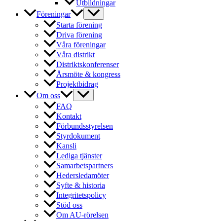
Utbildningar
Föreningar
Starta förening
Driva förening
Våra föreningar
Våra distrikt
Distriktskonferenser
Årsmöte & kongress
Projektbidrag
Om oss
FAQ
Kontakt
Förbundsstyrelsen
Styrdokument
Kansli
Lediga tjänster
Samarbetspartners
Hedersledamöter
Syfte & historia
Integritetspolicy
Stöd oss
Om AU-rörelsen