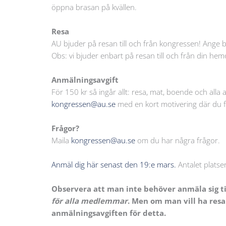
öppna brasan på kvällen.
Resa
AU bjuder på resan till och från kongressen! Ange bar
Obs: vi bjuder enbart på resan till och från din hemor
Anmälningsavgift
För 150 kr så ingår allt: resa, mat, boende och alla a
kongressen@au.se
med en kort motivering där du fö
Frågor?
Maila
kongressen@au.se
om du har några frågor.
Anmäl dig här senast den 19:e mars.
Antalet platser
Observera att man inte behöver anmäla sig t
för alla medlemmar
. Men om man vill ha res
anmälningsavgiften för detta.