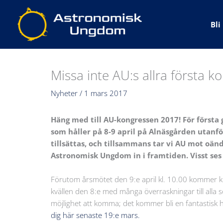
Hoppa
till
Bl
innehåll
Missa inte AU:s allra första k
Nyheter
/
1 mars 2017
Häng med till AU-kongressen 2017! För första
som håller på 8-9 april på Alnäsgården utanfö
tillsättas, och tillsammans tar vi AU mot oän
Astronomisk Ungdom in i framtiden. Visst ses 
Förutom årsmötet den 9:e april kl. 10.00 kommer k
kvällen den 8:e med många överraskningar till alla s
möjlighet att komma; det kommer bli en fantastisk 
dig här senaste 19:e mars.