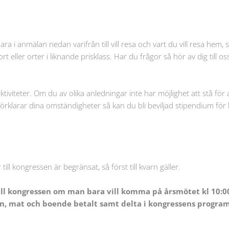
a i anmälan nedan varifrån till vill resa och vart du vill resa hem, s
t eller orter i liknande prisklass. Har du frågor så hör av dig till 
ktiviteter. Om du av olika anledningar inte har möjlighet att stå för 
rklarar dina omständigheter så kan du bli beviljad stipendium för
 till kongressen är begränsat, så först till kvarn gäller.
ill kongressen om man bara vill komma på årsmötet kl 10:
an, mat och boende betalt samt delta i kongressens progra