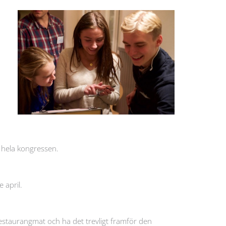
 hela kongressen.
 april.
estaurangmat och ha det trevligt framför den