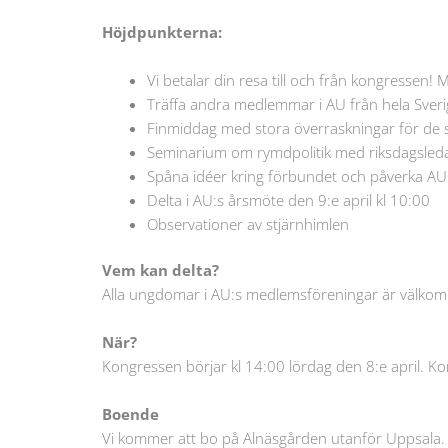
Höjdpunkterna:
Vi betalar din resa till och från kongressen! 
Träffa andra medlemmar i AU från hela Sveri
Finmiddag med stora överraskningar för de som
Seminarium om rymdpolitik med riksdagsled
Spåna idéer kring förbundet och påverka AU:
Delta i AU:s årsmöte den 9:e april kl 10:00
Observationer av stjärnhimlen
Vem kan delta?
Alla ungdomar i AU:s medlemsföreningar är välkomna
När?
Kongressen börjar kl 14:00 lördag den 8:e april. K
Boende
Vi kommer att bo på Alnäsgården utanför Uppsala. D