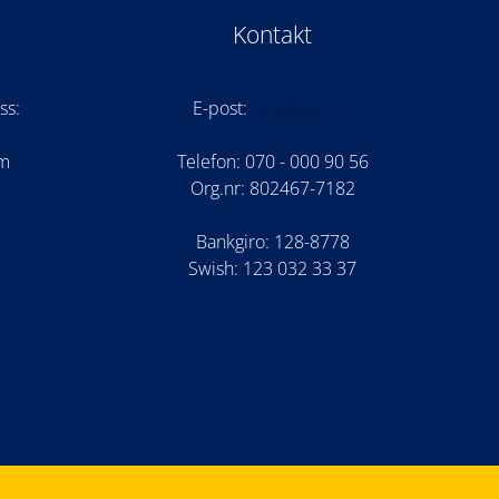
Kontakt
ss:
E-post:
kansli@au.se
om
Telefon: 070 - 000 90 56
Org.nr: 802467-7182
Bankgiro: 128-8778
Swish: 123 032 33 37
am
be
cord