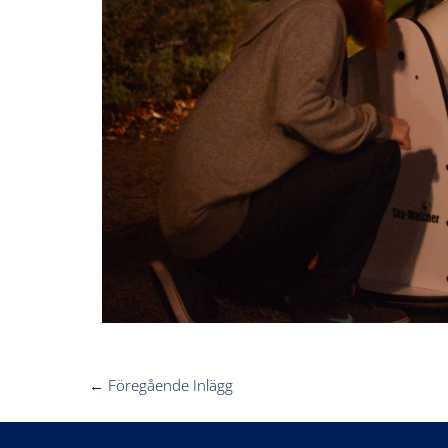
←
Föregående Inlägg