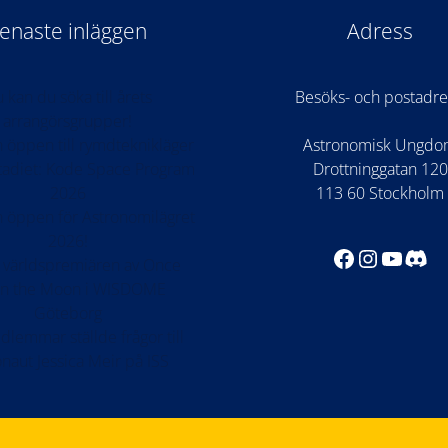
enaste inläggen
Adress
 kan du söka till årets
Besöks- och postadre
arrangörsgrupper!
 öppen till rymdteknikläger
Astronomisk Ungd
stadiet: Kode Space Program
Drottninggatan 120
2026
113 60 Stockholm
 öppen för Astronomilägret
2026!
Facebook
Instagr
YouTu
Dis
 världspremiären av Once
n the Moon i WISDOME
Göteborg
lemmar ställde frågor till
onaut Jessica Meir på ISS