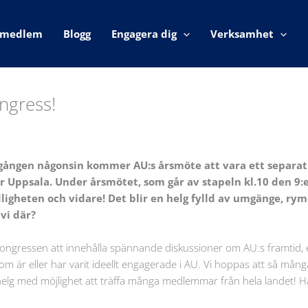
i medlem
Blogg
Engagera dig
Verksamhet
ongress!
 gången någonsin kommer AU:s årsmöte att vara ett separat
r Uppsala. Under årsmötet, som går av stapeln kl.10 den 9:
dligheten och vidare! Det blir en helg fylld av umgänge, rym
vi där?
ongressen att innehålla spännande diskussioner om AU:s framtid, 
om är eller har varit ideellt engagerade i AU. Vi hoppas att så mån
helg med möjlighet att träffa många medlemmar från hela landet! H