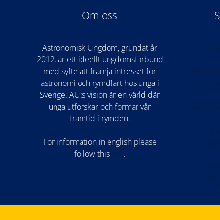
Om oss
S
Astronomisk Ungdom, grundat år
Nu
2012, är ett ideellt ungdomsförbund
med syfte att främja intresset för
Anmälan
astronomi och rymdfart hos unga i
för hög
Sverige. AU:s vision är en värld där
unga utforskar och formar vår
Anmälan
framtid i rymden
.
AU på
For information in english please
Upo
follow this
lin
k
.
AU-med
astr