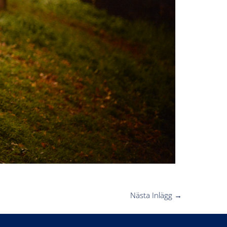
Nästa Inlägg
→