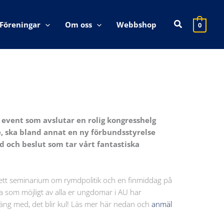
Sök
Föreningar
Om oss
Webbshop
0
 event som avslutar en rolig kongresshelg
e, ska bland annat en ny förbundsstyrelse
d och beslut som tar vårt fantastiska
ett seminarium om rymdpolitik och en finmiddag på
ga som möjligt av alla er ungdomar i AU har
äng med, det blir kul! Läs mer här nedan och
anmäl