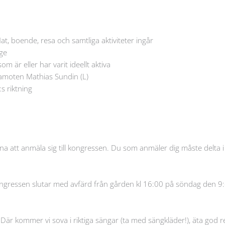
Mat, boende, resa och samtliga aktiviteter ingår
ge
 är eller har varit ideellt aktiva
amoten Mathias Sundin (L)
s riktning
 att anmäla sig till kongressen. Du som anmäler dig måste delta i
ongressen slutar med avfärd från gården kl 16:00 på söndag den 9:e
är kommer vi sova i riktiga sängar (ta med sängkläder!), äta god r