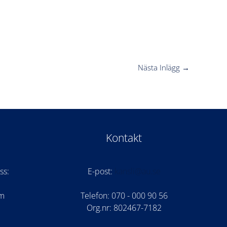
Nästa Inlägg
→
Kontakt
ss:
E-post:
kansli@au.se
om
Telefon: 070 - 000 90 56
Org.nr: 802467-7182