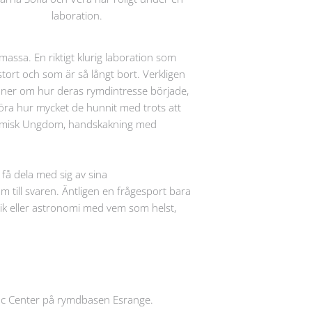
laboration.
 massa. En riktigt klurig laboration som
tort och som är så långt bort. Verkligen
tioner om hur deras rymdintresse började,
höra hur mycket de hunnit med trots att
onomisk Ungdom, handskakning med
få dela med sig av sina
 till svaren. Äntligen en frågesport bara
sik eller astronomi med vem som helst,
ific Center på rymdbasen Esrange.