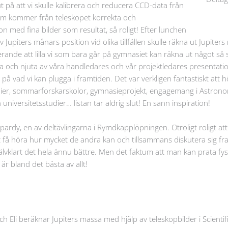
t på att vi skulle kalibrera och reducera CCD-data från
 som kommer från teleskopet korrekta och
ion med fina bilder som resultat, så roligt! Efter lunchen
 Jupiters månars position vid olika tillfällen skulle räkna ut Jupiters
ande att lilla vi som bara går på gymnasiet kan räkna ut något så s
itta och njuta av våra handledares och vår projektledares presenta
å vad vi kan plugga i framtiden. Det var verkligen fantastiskt att 
endier, sommarforskarskolor, gymnasieprojekt, engagemang i Astr
 universitetsstudier… listan tar aldrig slut! En sann inspiration!
rdy, en av deltävlingarna i Rymdkapplöpningen. Otroligt roligt att 
 få höra hur mycket de andra kan och tillsammans diskutera sig fram
jälvklart det hela ännu bättre. Men det faktum att man kan prata fy
är bland det bästa av allt!
ch Eli beräknar Jupiters massa med hjälp av teleskopbilder i Scient