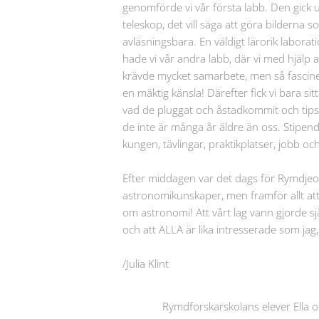
genomförde vi vår första labb. Den gick u
teleskop, det vill säga att göra bilderna
avläsningsbara. En väldigt lärorik laborat
hade vi vår andra labb, där vi med hjälp av
krävde mycket samarbete, men så fasciner
en mäktig känsla! Därefter fick vi bara s
vad de pluggat och åstadkommit och tips p
de inte är många år äldre än oss. Stip
kungen, tävlingar, praktikplatser, jobb och
Efter middagen var det dags för Rymdjeopa
astronomikunskaper, men framför allt att
om astronomi! Att vårt lag vann gjorde s
och att ALLA är lika intresserade som jag, 
/Julia Klint
Rymdforskarskolans elever Ella o