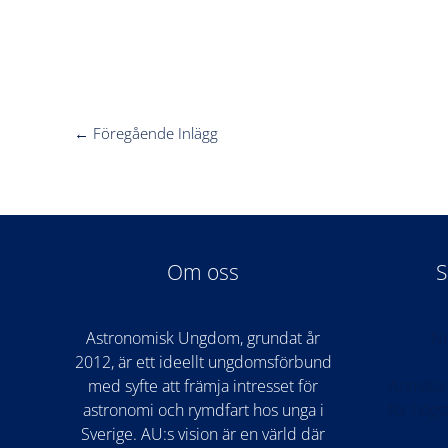
←
Föregående Inlägg
Om oss
S
Astronomisk Ungdom, grundat år
Nu
2012, är ett ideellt ungdomsförbund
med syfte att främja intresset för
Anmälan
astronomi och rymdfart hos unga i
för hög
Sverige. AU:s vision är en värld där