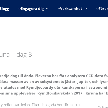
Blogg
Engagera dig
Verksamhet
Före
runa – dag 3
edje dag till ända. Eleverna har fått analysera CCD-data fr
äkna massan av en av solsystemets jättar, Jupiter, och lyss
 avslutades med Rymdjeopardy där kunskaperna i astronomi 
 om sina upplevelser. Rymdforskarskolan 2017 i Kiruna har b
 rymdforskarskolan. Efter den goda hotellfrukosten
Deltag