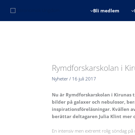
Hoppa
till
Bli medlem
innehåll
Rymdforskarskolan i Ki
Nyheter
/
16 juli 2017
Nu är Rymdforskarskolan i Kirunas tr
bilder på galaxer och nebulosor, ber
inspirationsföreläsningar. Kvällen
berättar deltagaren Julia Klint mer
En intensiv men extremt rolig söndag på