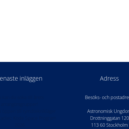
enaste inläggen
Adress
 kan du söka till årets
Besöks- och postadre
arrangörsgrupper!
 öppen till rymdteknikläger
Astronomisk Ungd
stadiet: Kode Space Program
Drottninggatan 120
2026
113 60 Stockholm