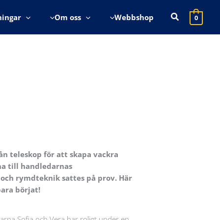
Sök
ningar
Om oss
Webbshop
0
ån teleskop för att skapa vackra
na till handledarnas
och rymdteknik sattes på prov. Här
ara börjat!
arna Sofia och Vera har roligt under en