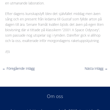
en utmanande laboration.
Efter dagens kunskapslyft blev det självfallet middag men även
sång och en present från ledarna till Gustaf som fyllde arton på
dagen
till ära. Senare framåt kvällen bjöds det även på egen liten
biovisning där vi tittade på klassikern “2001 A Space Odyssey”,
som passade nog utspelar sig i rymden. Därefter gick vi allihop
och la oss, exalterade inför morgondagens raketuppskjutning.
/Eli
←
Föregående Inlägg
Nästa Inlägg
→
Om oss