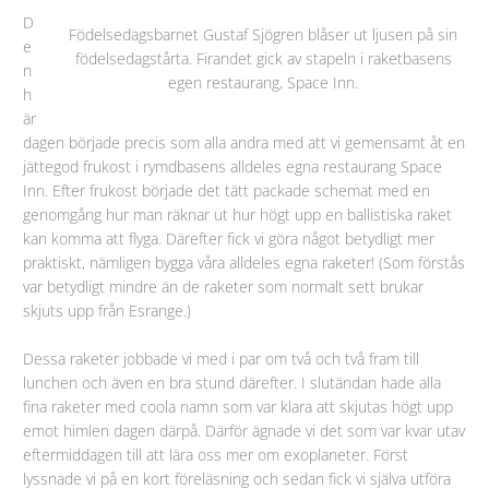
D
Födelsedagsbarnet Gustaf Sjögren blåser ut ljusen på sin
e
födelsedagstårta. Firandet gick av stapeln i raketbasens
n
egen restaurang, Space Inn.
h
är
dagen började precis som alla andra med att vi gemensamt åt en
jättegod frukost i rymdbasens alldeles egna restaurang Space
Inn. Efter frukost började det tätt packade schemat med en
genomgång hur man räknar ut hur högt upp en ballistiska raket
kan komma att flyga. Därefter fick vi göra något betydligt mer
praktiskt, nämligen bygga våra alldeles egna raketer! (Som förstås
var betydligt mindre än de raketer som normalt sett brukar
skjuts upp från Esrange.)
Dessa raketer jobbade vi med i par om två och två fram till
lunchen och även en bra stund därefter. I slutändan hade alla
fina raketer med coola namn som var klara att skjutas högt upp
emot himlen dagen därpå. Därför ägnade vi det som var kvar utav
eftermiddagen till att lära oss mer om exoplaneter. Först
lyssnade vi på en kort föreläsning och sedan fick vi själva utföra