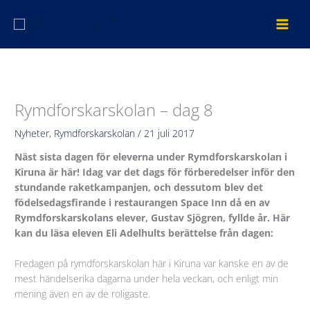
Hoppa
till
innehåll
Rymdforskarskolan – dag 8
Nyheter
,
Rymdforskarskolan
/
21 juli 2017
Näst sista dagen för eleverna under Rymdforskarskolan i
Kiruna är här! Idag var det dags för förberedelser inför den
stundande raketkampanjen, och dessutom blev det
födelsedagsfirande i restaurangen Space Inn då en av
Rymdforskarskolans elever, Gustav Sjögren, fyllde år. Här
kan du läsa eleven Eli Adelhults berättelse från dagen:
Fredagen på rymdforskarskolan här i Kiruna var kanske en av de
mest händelserika dagarna under hela veckan, och enligt min
mening även en av de roligaste.