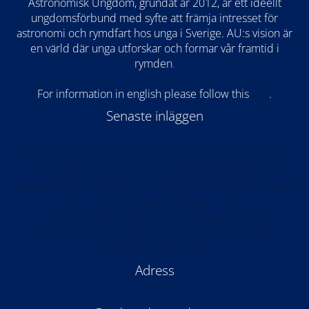
Astronomisk Ungdom, grundat år 2012, är ett ideellt
ungdomsförbund med syfte att främja intresset för
astronomi och rymdfart hos unga i Sverige. AU:s vision är
en värld där unga utforskar och formar vår framtid i
rymden
.
For information in english please follow this
lin
k
.
Senaste inläggen
Partiell solförmörkelse & meteorregn på samma kväll!
Nu kan du söka till årets arrangörsgrupper!
Anmälan öppen till rymdteknikläger för högstadiet: Kode
Space Program 2026
Anmälan öppen för Astronomilägret 2026!
AU på världspremiären av Once Upon the Moon i
WISDOME Göteborg
Adress