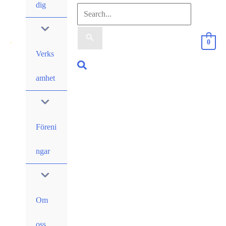
dig
Sök
efter:
0
Verks
Sök
amhet
Föreni
ngar
Om
oss