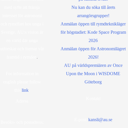
med syfte att främja
Nu kan du söka till årets
intresset för astronomi
arrangörsgrupper!
och rymdfart hos unga i
Anmälan öppen till rymdteknikläger
Sverige. AU:s vision är
för högstadiet: Kode Space Program
en värld där unga
2026
utforskar och formar vår
Anmälan öppen för Astronomilägret
framtid i rymden
.
2026!
AU på världspremiären av Once
For information in
Upon the Moon i WISDOME
english please follow
Göteborg
this
lin
k
.
Kontakt
Adress
E-post:
kansli@au.se
Besöks- och postadress: