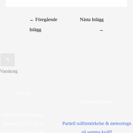
←
Föregående
Nästa Inlägg
Inlägg
→
Varukorg
Om oss
Senaste inläggen
Astronomisk Ungdom,
grundat år 2012, är ett
Partiell solförmörkelse & meteorregn
ideellt ungdomsförbund
på samma kväll!