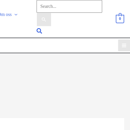
Sök
efter:
Om oss
0
Sök