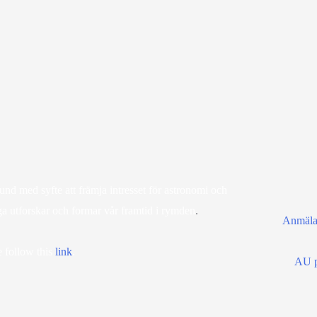
d med syfte att främja intresset för astronomi och
ga utforskar och formar vår framtid i rymden
.
Anmälan
 follow this
lin
k
.
AU p