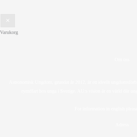
Varukorg
Om oss
Astronomisk Ungdom, grundat år 2012, är ett ideellt ungdomsförbun
rymdfart hos unga i Sverige. AU:s vision är en värld där un
For information in english please
Adress