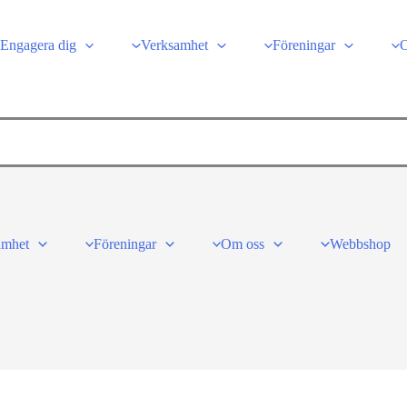
Engagera dig
Verksamhet
Föreningar
amhet
Föreningar
Om oss
Webbshop