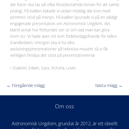
där foton ska tas på olika förutbestämda teman för att samla
poäng). På kvällen käkade vi sedan middag där korv med
pommes stod på menyn. På kvällen lyssnade vi på en väldigt
engagerade presentation om Astronomisk Ungdom, dvs.
bland annat hur förbundet ser ut och vad man kan göra
inom AU. Vi hade även ett kort födelsedagsfirande för Måns
(handledare). Imorgon ska vi ha våra
avslutningspresentationer på tekniska muséet så vi får
verkligen finslipa det sista på presentationerna!
/ (Gabriel, Edwin, Sara, Victoria, Love)
←
Föregående Inlägg
Nästa Inlägg
→
Om oss
Astronomisk Ungdom, grundat år 2012, är ett ideellt