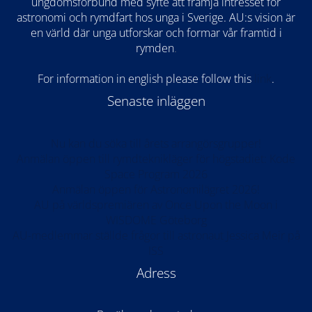
ungdomsförbund med syfte att främja intresset för
astronomi och rymdfart hos unga i Sverige. AU:s vision är
en värld där unga utforskar och formar vår framtid i
rymden
.
For information in english please follow this
lin
k
.
Senaste inläggen
Nu kan du söka till årets arrangörsgrupper!
Anmälan öppen till rymdteknikläger för högstadiet: Kode
Space Program 2026
Anmälan öppen för Astronomilägret 2026!
AU på världspremiären av Once Upon the Moon i
WISDOME Göteborg
AU-medlemmar ställde frågor till astronaut Jessica Meir på
ISS
Adress