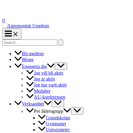
0
Search
for:
Bli medlem
Blogg
Engagera dig
Jag vill bli aktiv
Jag är aktiv
Jag har varit aktiv
Medaljer
AU-konferensen
Verksamhet
Per åldersgrupp
Grundskolan
Gymnasiet
Universitetet