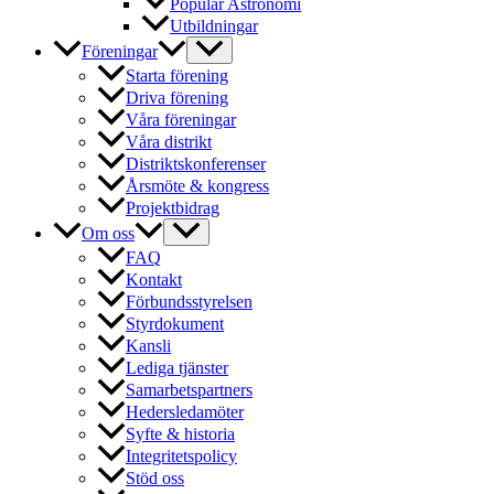
Populär Astronomi
Utbildningar
Föreningar
Starta förening
Driva förening
Våra föreningar
Våra distrikt
Distriktskonferenser
Årsmöte & kongress
Projektbidrag
Om oss
FAQ
Kontakt
Förbundsstyrelsen
Styrdokument
Kansli
Lediga tjänster
Samarbetspartners
Hedersledamöter
Syfte & historia
Integritetspolicy
Stöd oss