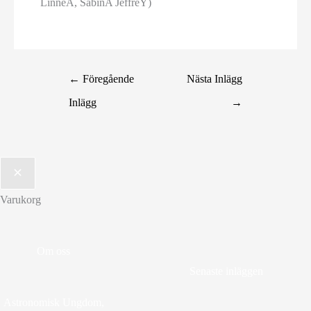
LinneA, SabinA JeffreY)
←
Föregående
Nästa Inlägg
Inlägg
→
Varukorg
Om oss
Senaste inläggen
Astronomisk Ungdom,