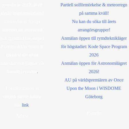
grundat år 2012, är ett
Partiell solförmörkelse & meteorregn
ideellt ungdomsförbund
på samma kväll!
med syfte att främja
Nu kan du söka till årets
intresset för astronomi
arrangörsgrupper!
och rymdfart hos unga i
Anmälan öppen till rymdteknikläger
Sverige. AU:s vision är
för högstadiet: Kode Space Program
en värld där unga
2026
utforskar och formar vår
Anmälan öppen för Astronomilägret
framtid i rymden
.
2026!
AU på världspremiären av Once
For information in
Upon the Moon i WISDOME
english please follow
Göteborg
this
lin
k
.
Kontakt
Adress