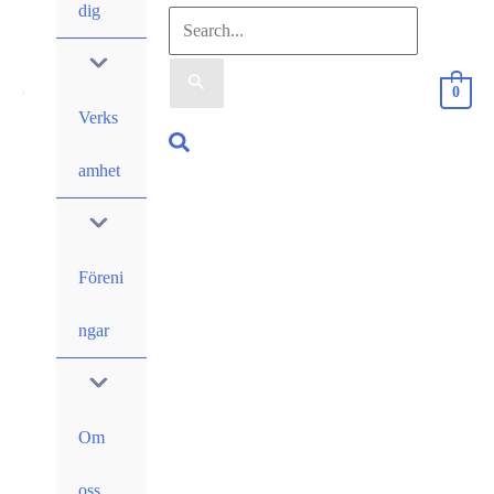
dig
Sök
efter:
0
Verks
Sök
amhet
Föreni
ngar
Om
oss