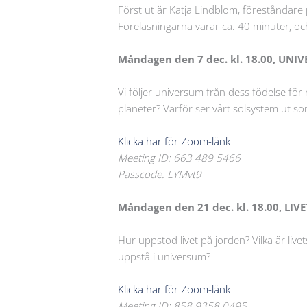
Först ut är Katja Lindblom, föreståndare
Föreläsningarna varar ca. 40 minuter, o
Måndagen den 7 dec. kl. 18.00, UNI
Vi följer universum från dess födelse för 
planeter? Varför ser vårt solsystem ut s
Klicka här för Zoom-länk
Meeting ID: 663 489 5466
Passcode: LYMvt9
Måndagen den 21 dec. kl. 18.00, LI
Hur uppstod livet på jorden? Vilka är live
uppstå i universum?
Klicka här för Zoom-länk
Meeting ID: 858 9358 0495