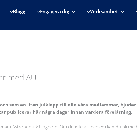
Blogg
Engagera dig
Verksamhet
ber med AU
t och som en liten julklapp till alla våra medlemmar, bjude
ar publicerar här några dagar innan vardera föreläsning.
mmar i Astronomisk Ungdom. Om du inte är medlem kan du bli med