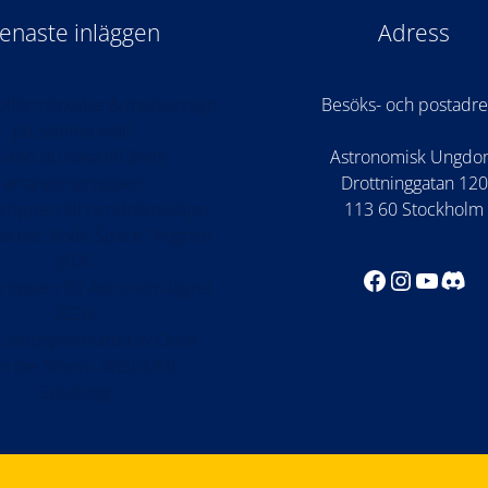
enaste inläggen
Adress
 solförmörkelse & meteorregn
Besöks- och postadre
på samma kväll!
 kan du söka till årets
Astronomisk Ungd
arrangörsgrupper!
Drottninggatan 120
 öppen till rymdteknikläger
113 60 Stockholm
stadiet: Kode Space Program
2026
Facebook
Instagr
YouTu
Dis
 öppen för Astronomilägret
2026!
 världspremiären av Once
n the Moon i WISDOME
Göteborg