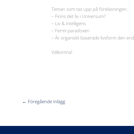
Teman som tas upp på föreläsningen:
– Finns det liv i Universum?
– Liv & intelligens
– Fermi paradoxen
– Är organiskt baserade livsform den en
Välkomna!
←
Föregående Inlägg