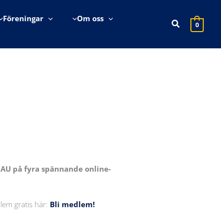
Föreningar
Om oss
Sök
0
r AU på fyra spännande online-
lem gratis här:
Bli medlem!