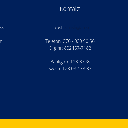
Kontakt
ss:
E-post:
kansli@au.se
om
Telefon: 070 - 000 90 56
Org.nr: 802467-7182
Bankgiro: 128-8778
Swish: 123 032 33 37
am
be
cord