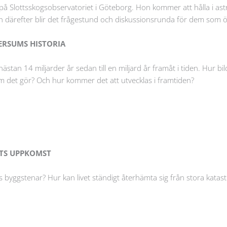
 på Slottsskogsobservatoriet i Göteborg. Hon kommer att hålla i as
ch därefter blir det frågestund och diskussionsrunda för dem som 
VERSUMS HISTORIA
nästan 14 miljarder år sedan till en miljard år framåt i tiden. Hur bi
om det gör? Och hur kommer det att utvecklas i framtiden?
VETS UPPKOMST
ts byggstenar? Hur kan livet ständigt återhämta sig från stora katast