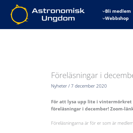
Hoppa
till
Bli medlem
innehåll
Webbshop
Föreläsningar i decem
Nyheter
/
7 december 2020
För att lysa upp lite i vintermörkre
föreläsningar i december! Zoom-länk
Föreläsningarna är för er som är medle