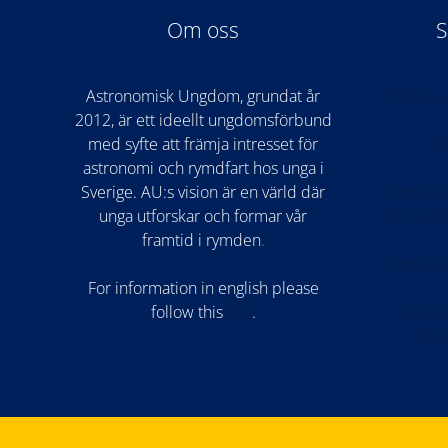
Om oss
S
Astronomisk Ungdom, grundat år
Partiell
2012, är ett ideellt ungdomsförbund
med syfte att främja intresset för
Nu
astronomi och rymdfart hos unga i
Sverige. AU:s vision är en värld där
Anmälan
unga utforskar och formar vår
för hög
framtid i rymden
.
Anmälan
For information in english please
follow this
lin
k
.
AU på
Upo