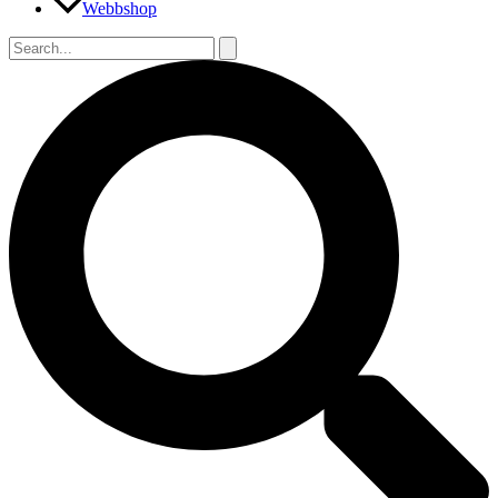
Webbshop
Sök
efter:
Sök