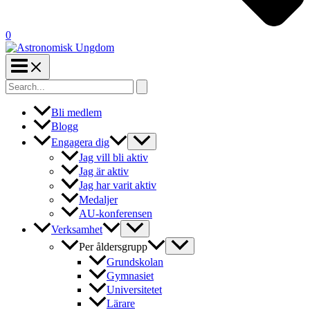
0
Search
for:
Bli medlem
Blogg
Engagera dig
Jag vill bli aktiv
Jag är aktiv
Jag har varit aktiv
Medaljer
AU-konferensen
Verksamhet
Per åldersgrupp
Grundskolan
Gymnasiet
Universitetet
Lärare