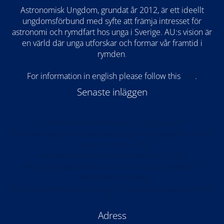
Astronomisk Ungdom, grundat år 2012, är ett ideellt
ungdomsförbund med syfte att främja intresset för
astronomi och rymdfart hos unga i Sverige. AU:s vision är
en värld där unga utforskar och formar vår framtid i
rymden
.
For information in english please follow this
lin
k
.
Senaste inläggen
Nu kan du söka till årets arrangörsgrupper!
Anmälan öppen till rymdteknikläger för högstadiet: Kode
Space Program 2026
Anmälan öppen för Astronomilägret 2026!
AU på världspremiären av Once Upon the Moon i
WISDOME Göteborg
AU-medlemmar ställde frågor till astronaut Jessica Meir på
ISS
Adress