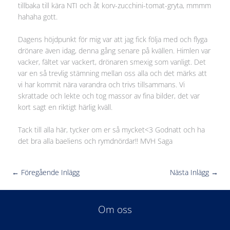
tillbaka till kära NTI och åt korv-zucchini-tomat-gryta, mmmm
hahaha gott.
Dagens höjdpunkt för mig var att jag fick följa med och flyga
drönare även idag, denna gång senare på kvällen. Himlen var
vacker, fältet var vackert, drönaren smexig som vanligt. Det
var en så trevlig stämning mellan oss alla och det märks att
vi har kommit nära varandra och trivs tillsammans. Vi
skrattade och lekte och tog massor av fina bilder, det var
kort sagt en riktigt härlig kväll.
Tack till alla här, tycker om er så mycket<3 Godnatt och ha
det bra alla baeliens och rymdnördar!! MVH Saga
←
Föregående Inlägg
Nästa Inlägg
→
Om oss