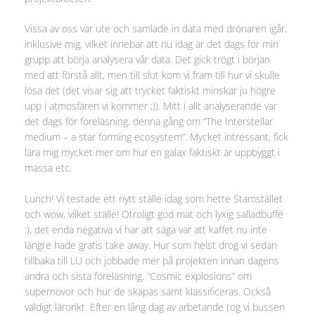
Vissa av oss var ute och samlade in data med drönaren igår,
inklusive mig, vilket innebar att nu idag är det dags för min
grupp att börja analysera vår data. Det gick trögt i början
med att förstå allt, men till slut kom vi fram till hur vi skulle
lösa det (det visar sig att trycket faktiskt minskar ju högre
upp i atmosfären vi kommer ;)). Mitt i allt analyserande var
det dags för föreläsning, denna gång om “The Interstellar
medium – a star forming ecosystem”. Mycket intressant, fick
lära mig mycket mer om hur en galax faktiskt är uppbyggt i
massa etc.
Lunch! Vi testade ett nytt ställe idag som hette Stamstället
och wow, vilket ställe! Otroligt god mat och lyxig salladbuffé
:), det enda negativa vi har att säga var att kaffet nu inte
längre hade gratis take away. Hur som helst drog vi sedan
tillbaka till LU och jobbade mer på projekten innan dagens
andra och sista föreläsning. “Cosmic explosions” om
supernovor och hur de skapas samt klassificeras. Också
väldigt lärorikt. Efter en lång dag av arbetande tog vi bussen