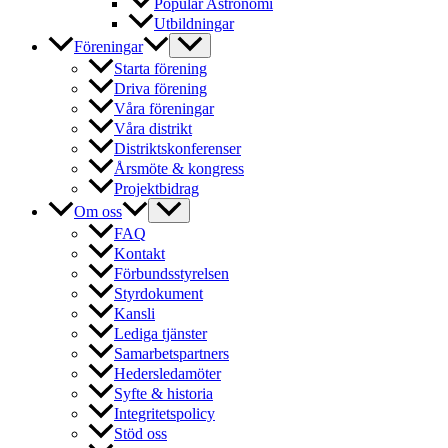
Populär Astronomi
Utbildningar
Föreningar
Starta förening
Driva förening
Våra föreningar
Våra distrikt
Distriktskonferenser
Årsmöte & kongress
Projektbidrag
Om oss
FAQ
Kontakt
Förbundsstyrelsen
Styrdokument
Kansli
Lediga tjänster
Samarbetspartners
Hedersledamöter
Syfte & historia
Integritetspolicy
Stöd oss