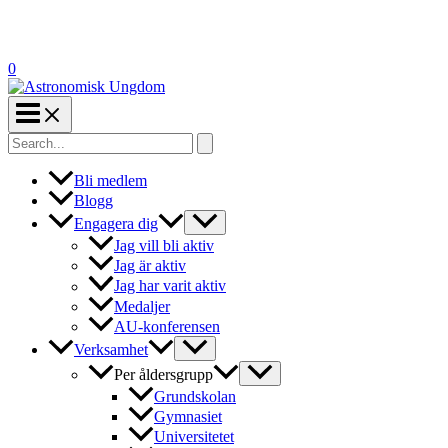
0
Search
for:
Bli medlem
Blogg
Engagera dig
Jag vill bli aktiv
Jag är aktiv
Jag har varit aktiv
Medaljer
AU-konferensen
Verksamhet
Per åldersgrupp
Grundskolan
Gymnasiet
Universitetet