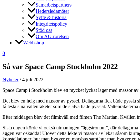
Samarbetspartners
Hedersledamöter
Syfte & historia
Integritetspolicy
Stöd oss
Om AU-rörelsen
Webbshop
0
Så var Space Camp Stockholm 2022
Nyheter
/
4 juli 2022
Space Camp i Stockholm blev ett mycket lyckat läger med massor av sko
Det blev en helg med massor av pyssel. Deltagarna fick både pyssla s
få testa sina vattenraketer som de själva hade pysslat. Vattenraketerna
Efter middagen blev det filmkväll med filmen The Martian. Kvällen in
Sista dagen körde vi också utmaningen ”äggstronaut”, där deltagarna f
äggen var oskadda! Utöver detta lekte vi massor av lekar såsom kurr
konstellationer, hur man bygger en marsbas samt hur man bygger en v