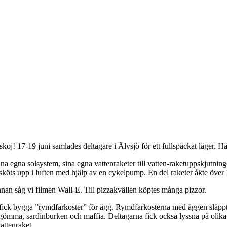
j! 17-19 juni samlades deltagare i Älvsjö för ett fullspäckat läger. Hä
ina egna solsystem, sina egna vattenraketer till vatten-raketuppskjutni
 sköts upp i luften med hjälp av en cykelpump. En del raketer åkte över 
nan såg vi filmen Wall-E. Till pizzakvällen köptes många pizzor.
ick bygga ”rymdfarkoster” för ägg. Rymdfarkosterna med äggen släpptes s
agömma, sardinburken och maffia. Deltagarna fick också lyssna på olik
attenraket.