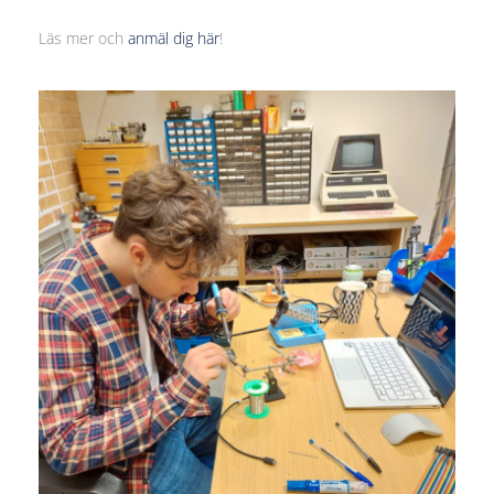
Läs mer och
anmäl dig här
!