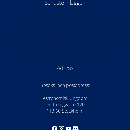
Senaste inläggen
Partiell solförmörkelse & meteorregn på samma kväll!
Nu kan du söka till årets arrangörsgrupper!
Anmälan öppen till rymdteknikläger för högstadiet: Kode
Space Program 2026
Anmälan öppen för Astronomilägret 2026!
AU på världspremiären av Once Upon the Moon i
WISDOME Göteborg
Adress
Besöks- och postadress:
Astronomisk Ungdom
Drottninggatan 120
113 60 Stockholm
Facebook
Instagram
YouTube
Discord