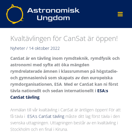
Hoppa
till
innehåll
Kvaltävlingen för CanSat är öppen!
Nyheter
/
14 oktober 2022
CanSat är en
tävling inom rymdteknik, rymdfysik och
astronomi
med syfte att öka mängden
rymdrelaterade ämnen i klassrummen på högstadie-
och gymnasienivå
som skapats av den europeiska
rymdorganisationen, ESA
.
Med er CanSat kan ni först
tävla nationellt och sedan internationellt i
ESA:s
CanSat tävling
.
Anmälan till vår kvaltävling i CanSat är äntligen öppen! För att
få tävla i
ESA:s CanSat tävling
måste ditt lag först tävla i den
svenska uttagningen. Uttagningen består av en kvaltävling i
Stockholm och en final i Kiruna.