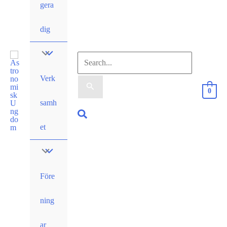
gera
dig
Sök
Verk
efter:
0
samh
Sök
et
Före
ning
ar