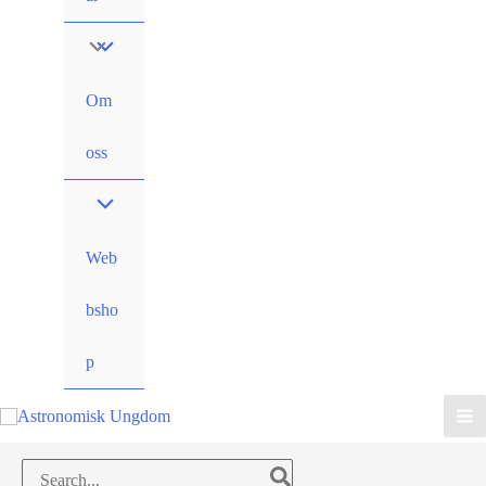
Om
oss
Web
bsho
p
Search