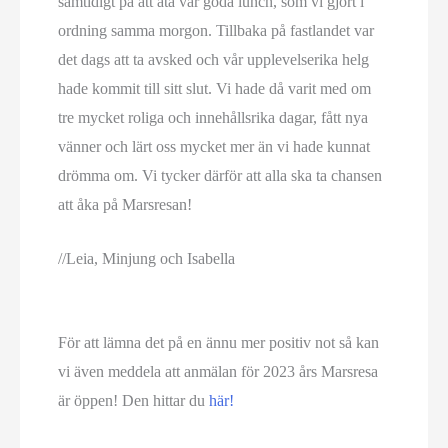
samtidigt på att äta vår goda lunch, som vi gjort i
ordning samma morgon. Tillbaka på fastlandet var
det dags att ta avsked och vår upplevelserika helg
hade kommit till sitt slut. Vi hade då varit med om
tre mycket roliga och innehållsrika dagar, fått nya
vänner och lärt oss mycket mer än vi hade kunnat
drömma om. Vi tycker därför att alla ska ta chansen
att åka på Marsresan!
//Leia, Minjung och Isabella
För att lämna det på en ännu mer positiv not så kan
vi även meddela att anmälan för 2023 års Marsresa
är öppen! Den hittar du
här!