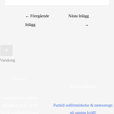
←
Föregående
Nästa Inlägg
Inlägg
→
Varukorg
Om oss
Senaste inläggen
Astronomisk Ungdom,
grundat år 2012, är ett
Partiell solförmörkelse & meteorregn
ideellt ungdomsförbund
på samma kväll!