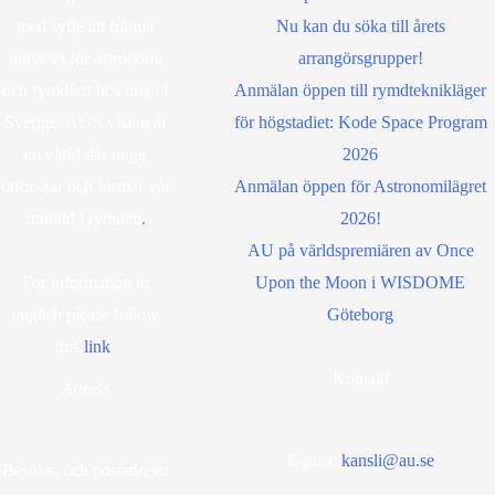
med syfte att främja
Nu kan du söka till årets
intresset för astronomi
arrangörsgrupper!
och rymdfart hos unga i
Anmälan öppen till rymdteknikläger
Sverige. AU:s vision är
för högstadiet: Kode Space Program
en värld där unga
2026
utforskar och formar vår
Anmälan öppen för Astronomilägret
framtid i rymden
.
2026!
AU på världspremiären av Once
For information in
Upon the Moon i WISDOME
english please follow
Göteborg
this
lin
k
.
Kontakt
Adress
E-post:
kansli@au.se
Besöks- och postadress: