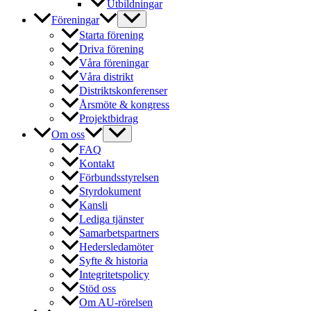
Utbildningar
Föreningar
Starta förening
Driva förening
Våra föreningar
Våra distrikt
Distriktskonferenser
Årsmöte & kongress
Projektbidrag
Om oss
FAQ
Kontakt
Förbundsstyrelsen
Styrdokument
Kansli
Lediga tjänster
Samarbetspartners
Hedersledamöter
Syfte & historia
Integritetspolicy
Stöd oss
Om AU-rörelsen