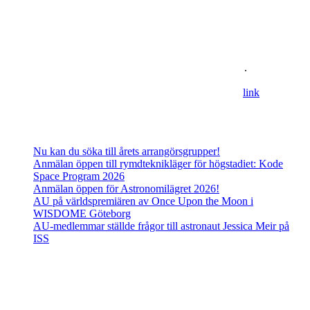
Om oss
Astronomisk Ungdom, grundat år 2012, är ett ideellt
ungdomsförbund med syfte att främja intresset för astronomi och
rymdfart hos unga i Sverige. AU:s vision är en värld där unga
utforskar och formar vår framtid i rymden
.
For information in english please follow this
lin
k
.
Senaste inläggen
Nu kan du söka till årets arrangörsgrupper!
Anmälan öppen till rymdteknikläger för högstadiet: Kode
Space Program 2026
Anmälan öppen för Astronomilägret 2026!
AU på världspremiären av Once Upon the Moon i
WISDOME Göteborg
AU-medlemmar ställde frågor till astronaut Jessica Meir på
ISS
Adress
Besöks- och postadress: