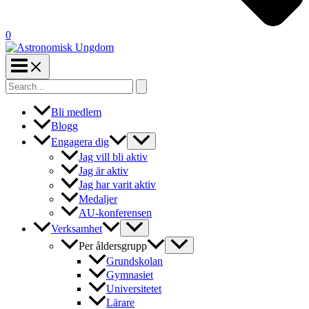
0
Search
for:
Bli medlem
Blogg
Engagera dig
Jag vill bli aktiv
Jag är aktiv
Jag har varit aktiv
Medaljer
AU-konferensen
Verksamhet
Per åldersgrupp
Grundskolan
Gymnasiet
Universitetet
Lärare