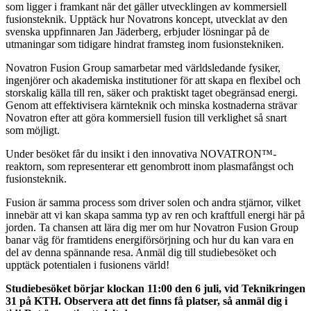
som ligger i framkant när det gäller utvecklingen av kommersiell
fusionsteknik. Upptäck hur Novatrons koncept, utvecklat av den
svenska uppfinnaren Jan Jäderberg, erbjuder lösningar på de
utmaningar som tidigare hindrat framsteg inom fusionstekniken.
Novatron Fusion Group samarbetar med världsledande fysiker,
ingenjörer och akademiska institutioner för att skapa en flexibel och
storskalig källa till ren, säker och praktiskt taget obegränsad energi.
Genom att effektivisera kärnteknik och minska kostnaderna strävar
Novatron efter att göra kommersiell fusion till verklighet så snart
som möjligt.
Under besöket får du insikt i den innovativa NOVATRON™-
reaktorn, som representerar ett genombrott inom plasmafångst och
fusionsteknik.
Fusion är samma process som driver solen och andra stjärnor, vilket
innebär att vi kan skapa samma typ av ren och kraftfull energi här på
jorden. Ta chansen att lära dig mer om hur Novatron Fusion Group
banar väg för framtidens energiförsörjning och hur du kan vara en
del av denna spännande resa. Anmäl dig till studiebesöket och
upptäck potentialen i fusionens värld!
Studiebesöket börjar klockan 11:00 den 6 juli, vid Teknikringen
31 på KTH. Observera att det finns få platser, så anmäl dig i