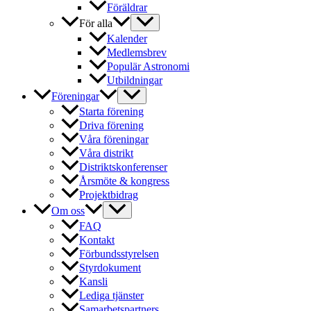
Föräldrar
För alla
Kalender
Medlemsbrev
Populär Astronomi
Utbildningar
Föreningar
Starta förening
Driva förening
Våra föreningar
Våra distrikt
Distriktskonferenser
Årsmöte & kongress
Projektbidrag
Om oss
FAQ
Kontakt
Förbundsstyrelsen
Styrdokument
Kansli
Lediga tjänster
Samarbetspartners