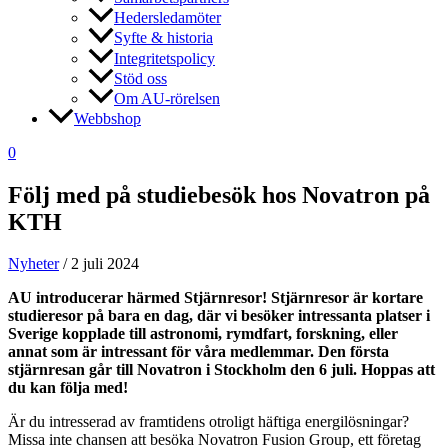
Hedersledamöter
Syfte & historia
Integritetspolicy
Stöd oss
Om AU-rörelsen
Webbshop
0
Följ med på studiebesök hos Novatron på
KTH
Nyheter
/
2 juli 2024
AU introducerar härmed Stjärnresor! Stjärnresor är kortare
studieresor på bara en dag, där vi besöker intressanta platser i
Sverige kopplade till astronomi, rymdfart, forskning, eller
annat som är intressant för våra medlemmar. Den första
stjärnresan går till Novatron i Stockholm den 6 juli. Hoppas att
du kan följa med!
Är du intresserad av framtidens otroligt häftiga energilösningar?
Missa inte chansen att besöka Novatron Fusion Group, ett företag