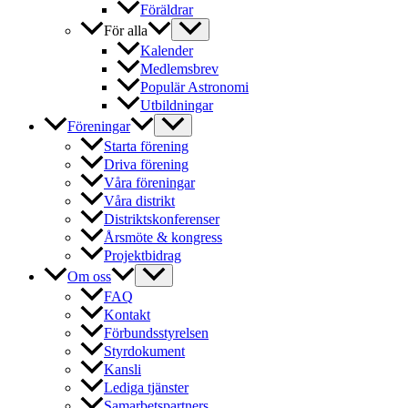
Föräldrar
För alla
Kalender
Medlemsbrev
Populär Astronomi
Utbildningar
Föreningar
Starta förening
Driva förening
Våra föreningar
Våra distrikt
Distriktskonferenser
Årsmöte & kongress
Projektbidrag
Om oss
FAQ
Kontakt
Förbundsstyrelsen
Styrdokument
Kansli
Lediga tjänster
Samarbetspartners