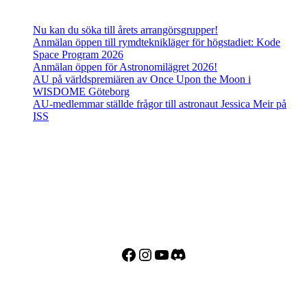
Senaste inläggen
Nu kan du söka till årets arrangörsgrupper!
Anmälan öppen till rymdteknikläger för högstadiet: Kode
Space Program 2026
Anmälan öppen för Astronomilägret 2026!
AU på världspremiären av Once Upon the Moon i
WISDOME Göteborg
AU-medlemmar ställde frågor till astronaut Jessica Meir på
ISS
Adress
Besöks- och postadress:
Astronomisk Ungdom
Drottninggatan 120
113 60 Stockholm
Facebook
Instagram
YouTube
Discord
Kontakt