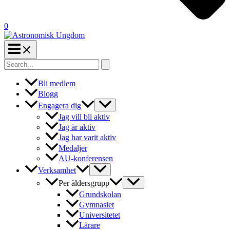
0
Search
for:
Bli medlem
Blogg
Engagera dig
Jag vill bli aktiv
Jag är aktiv
Jag har varit aktiv
Medaljer
AU-konferensen
Verksamhet
Per åldersgrupp
Grundskolan
Gymnasiet
Universitetet
Lärare