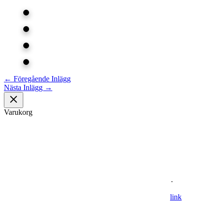
←
Föregående Inlägg
Nästa Inlägg
→
Varukorg
Om oss
Astronomisk Ungdom, grundat år 2012, är ett ideellt
ungdomsförbund med syfte att främja intresset för astronomi och
rymdfart hos unga i Sverige. AU:s vision är en värld där unga
utforskar och formar vår framtid i rymden
.
For information in english please follow this
lin
k
.