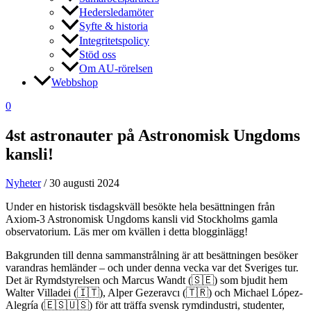
Hedersledamöter
Syfte & historia
Integritetspolicy
Stöd oss
Om AU-rörelsen
Webbshop
0
4st astronauter på Astronomisk Ungdoms
kansli!
Nyheter
/
30 augusti 2024
Under en historisk tisdagskväll besökte hela besättningen från
Axiom-3 Astronomisk Ungdoms kansli vid Stockholms gamla
observatorium. Läs mer om kvällen i detta blogginlägg!
Bakgrunden till denna sammanstrålning är att besättningen besöker
varandras hemländer – och under denna vecka var det Sveriges tur.
Det är Rymdstyrelsen och Marcus Wandt (🇸🇪) som bjudit hem
Walter Villadei (🇮🇹), Alper Gezeravcı (🇹🇷) och Michael López-
Alegría (🇪🇸🇺🇸) för att träffa svensk rymdindustri, studenter,