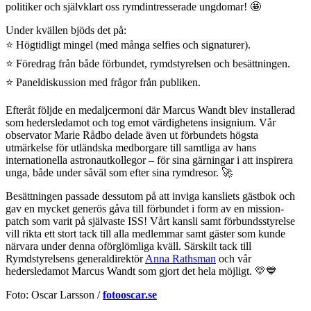
politiker och självklart oss rymdintresserade ungdomar! 🤩
Under kvällen bjöds det på:
⭐ Högtidligt mingel (med många selfies och signaturer).
⭐ Föredrag från både förbundet, rymdstyrelsen och besättningen.
⭐ Paneldiskussion med frågor från publiken.
Efteråt följde en medaljcermoni där Marcus Wandt blev installerad
som hedersledamot och tog emot värdighetens insignium. Vår
observator Marie Rådbo delade även ut förbundets högsta
utmärkelse för utländska medborgare till samtliga av hans
internationella astronautkollegor – för sina gärningar i att inspirera
unga, både under såväl som efter sina rymdresor. 🚀
Besättningen passade dessutom på att inviga kansliets gästbok och
gav en mycket generös gåva till förbundet i form av en mission-
patch som varit på självaste ISS! Vårt kansli samt förbundsstyrelse
vill rikta ett stort tack till alla medlemmar samt gäster som kunde
närvara under denna oförglömliga kväll. Särskilt tack till
Rymdstyrelsens generaldirektör
Anna Rathsman
och vår
hedersledamot Marcus Wandt som gjort det hela möjligt. 💛💙
Foto: Oscar Larsson /
fotooscar.se