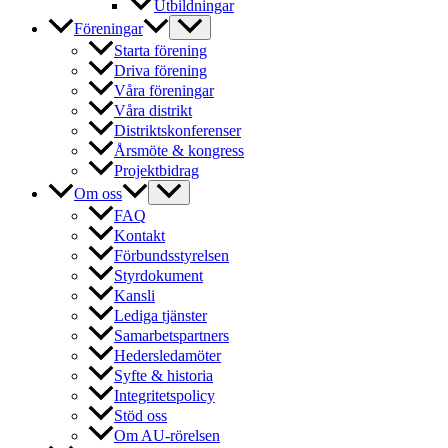
Utbildningar
Föreningar
Starta förening
Driva förening
Våra föreningar
Våra distrikt
Distriktskonferenser
Årsmöte & kongress
Projektbidrag
Om oss
FAQ
Kontakt
Förbundsstyrelsen
Styrdokument
Kansli
Lediga tjänster
Samarbetspartners
Hedersledamöter
Syfte & historia
Integritetspolicy
Stöd oss
Om AU-rörelsen