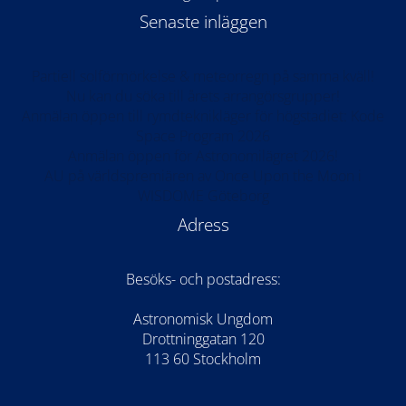
Senaste inläggen
Partiell solförmörkelse & meteorregn på samma kväll!
Nu kan du söka till årets arrangörsgrupper!
Anmälan öppen till rymdteknikläger för högstadiet: Kode
Space Program 2026
Anmälan öppen för Astronomilägret 2026!
AU på världspremiären av Once Upon the Moon i
WISDOME Göteborg
Adress
Besöks- och postadress:
Astronomisk Ungdom
Drottninggatan 120
113 60 Stockholm