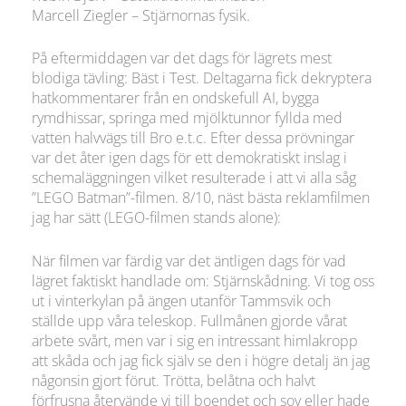
Marcell Ziegler – Stjärnornas fysik.
På eftermiddagen var det dags för lägrets mest
blodiga tävling: Bäst i Test. Deltagarna fick dekryptera
hatkommentarer från en ondskefull AI, bygga
rymdhissar, springa med mjölktunnor fyllda med
vatten halvvägs till Bro e.t.c. Efter dessa prövningar
var det åter igen dags för ett demokratiskt inslag i
schemaläggningen vilket resulterade i att vi alla såg
”LEGO Batman”-filmen. 8/10, näst bästa reklamfilmen
jag har sätt (LEGO-filmen stands alone):
När filmen var färdig var det äntligen dags för vad
lägret faktiskt handlade om: Stjärnskådning. Vi tog oss
ut i vinterkylan på ängen utanför Tammsvik och
ställde upp våra teleskop. Fullmånen gjorde vårat
arbete svårt, men var i sig en intressant himlakropp
att skåda och jag fick själv se den i högre detalj än jag
någonsin gjort förut. Trötta, belåtna och halvt
förfrusna återvände vi till boendet och sov eller hade