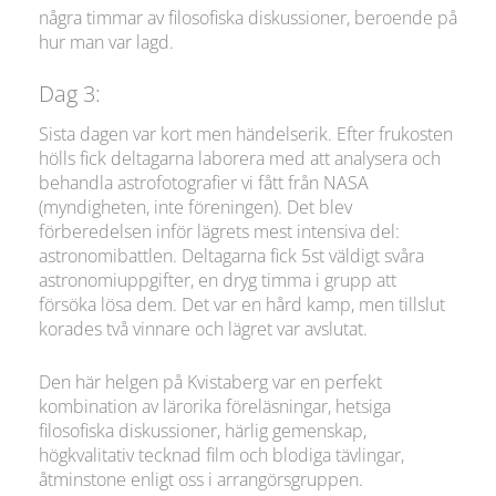
några timmar av filosofiska diskussioner, beroende på
hur man var lagd.
Dag 3:
Sista dagen var kort men händelserik. Efter frukosten
hölls fick deltagarna laborera med att analysera och
behandla astrofotografier vi fått från NASA
(myndigheten, inte föreningen). Det blev
förberedelsen inför lägrets mest intensiva del:
astronomibattlen. Deltagarna fick 5st väldigt svåra
astronomiuppgifter, en dryg timma i grupp att
försöka lösa dem. Det var en hård kamp, men tillslut
korades två vinnare och lägret var avslutat.
Den här helgen på Kvistaberg var en perfekt
kombination av lärorika föreläsningar, hetsiga
filosofiska diskussioner, härlig gemenskap,
högkvalitativ tecknad film och blodiga tävlingar,
åtminstone enligt oss i arrangörsgruppen.