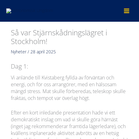
Hoppa
till
innehåll
Så var Stjärnskådningslägret i
Stockholm!
Nyheter
/
28 april 2025
Dag 1:
Vi anlände till Kvistaberg fyllda av förväntan och
energi, och för oss arrangörer, med en hälsosam
mängd stress. Mat skulle förberedas, teleskop skulle
fraktas, och tempot var överlag högt.
Efter en kort inledande presentation hade vi ett
demokratiskt inslag om vad vi skulle göra härnäst
(inget jag rekommenderar framtida lägerledare), och
kvällens inplanerade aktivitet avbröts av en hetsig