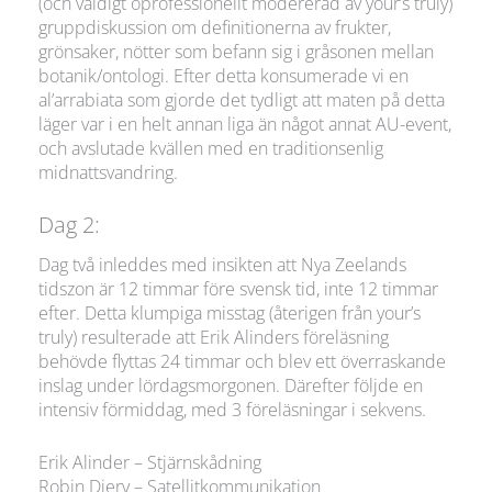
(och väldigt oprofessionellt modererad av your’s truly)
gruppdiskussion om definitionerna av frukter,
grönsaker, nötter som befann sig i gråsonen mellan
botanik/ontologi. Efter detta konsumerade vi en
al’arrabiata som gjorde det tydligt att maten på detta
läger var i en helt annan liga än något annat AU-event,
och avslutade kvällen med en traditionsenlig
midnattsvandring.
Dag 2:
Dag två inleddes med insikten att Nya Zeelands
tidszon är 12 timmar före svensk tid, inte 12 timmar
efter. Detta klumpiga misstag (återigen från your’s
truly) resulterade att Erik Alinders föreläsning
behövde flyttas 24 timmar och blev ett överraskande
inslag under lördagsmorgonen. Därefter följde en
intensiv förmiddag, med 3 föreläsningar i sekvens.
Erik Alinder – Stjärnskådning
Robin Djerv – Satellitkommunikation