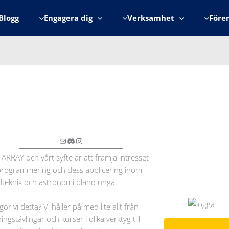
Blogg
Engagera dig
Verksamhet
Före
ARRAY
E-post
Discord
Instagram
r ARRAY och vårt syfte är att främja intresset
programmering och dess applicering inom
teknik och astronomi bland unga.
ör vi detta? Vi håller på med lite allt från
ingstävlingar och kurser i olika verktyg till