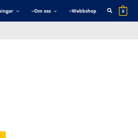
Sök
ningar
Om oss
Webbshop
0