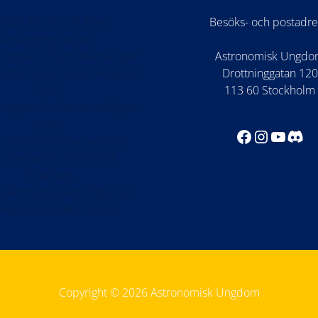
 kan du söka till årets
Besöks- och postadre
arrangörsgrupper!
 öppen till rymdteknikläger
Astronomisk Ungd
stadiet: Kode Space Program
Drottninggatan 120
2026
113 60 Stockholm
 öppen för Astronomilägret
2026!
Facebook
Instagr
YouTu
Dis
 världspremiären av Once
n the Moon i WISDOME
Göteborg
lemmar ställde frågor till
onaut Jessica Meir på ISS
Copyright © 2026 Astronomisk Ungdom