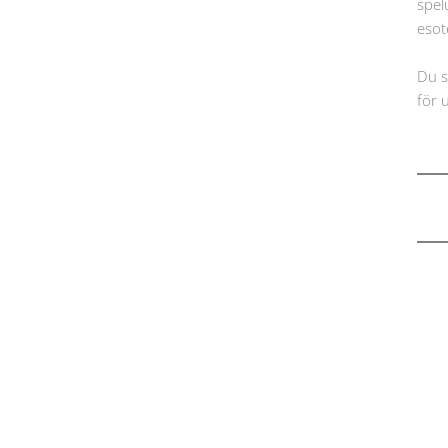
spel
esot
Du s
för 
Oliver Delén Windfeldt
Ordförande/Euliver