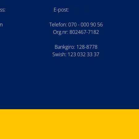
ss:
E-post:
kansli@au.se
om
Telefon: 070 - 000 90 56
Org.nr: 802467-7182
Bankgiro: 128-8778
Swish: 123 032 33 37
am
be
cord