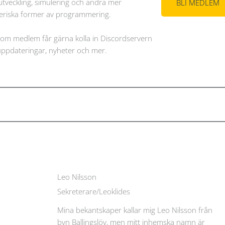
utveckling, simulering och andra mer
BLI MEDLEM
eriska former av programmering.
om medlem får gärna kolla in Discordservern
uppdateringar, nyheter och mer.
Vår styrelse:
Leo Nilsson
Sekreterare/Leoklides
Mina bekantskaper kallar mig Leo Nilsson från
byn Ballingslöv, men mitt inhemska namn är