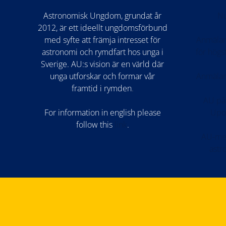
Astronomisk Ungdom, grundat år
Nu
2012, är ett ideellt ungdomsförbund
med syfte att främja intresset för
Anmälan
astronomi och rymdfart hos unga i
för hög
Sverige. AU:s vision är en värld där
unga utforskar och formar vår
Anmälan
framtid i rymden
.
AU på
For information in english please
Upo
follow this
lin
k
.
AU-med
astr