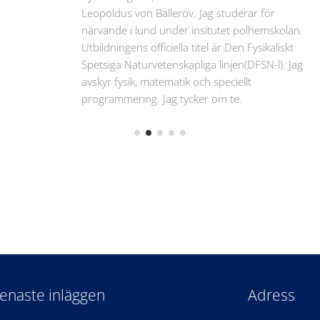
Leopoldus von Balleröv. Jag studerar för
närvande i lund under insitutet polhemskolan.
Utbildningens officiella titel är Den Fysikaliskt
Spetsiga Naturvetenskapliga linjen(DFSN-l). Jag
avskyr fysik, matematik och speciellt
programmering. Jag tycker om te.
enaste inläggen
Adress