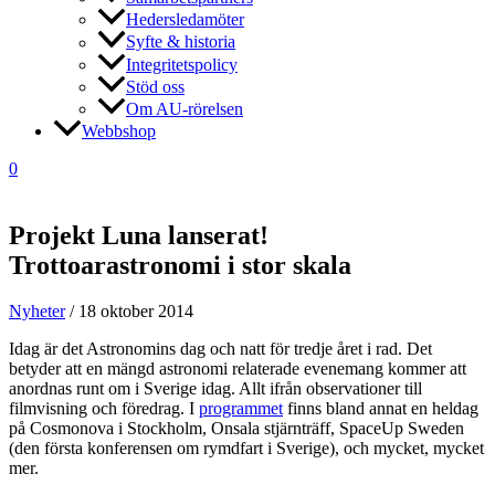
Hedersledamöter
Syfte & historia
Integritetspolicy
Stöd oss
Om AU-rörelsen
Webbshop
0
Projekt Luna lanserat!
Trottoarastronomi i stor skala
Nyheter
/
18 oktober 2014
Idag är det Astronomins dag och natt för tredje året i rad. Det
betyder att en mängd astronomi relaterade evenemang kommer att
anordnas runt om i Sverige idag. Allt ifrån observationer till
filmvisning och föredrag. I
programmet
finns bland annat en heldag
på Cosmonova i Stockholm, Onsala stjärnträff, SpaceUp Sweden
(den första konferensen om rymdfart i Sverige), och mycket, mycket
mer.