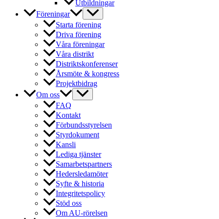
Utbildningar
Föreningar
Starta förening
Driva förening
Våra föreningar
Våra distrikt
Distriktskonferenser
Årsmöte & kongress
Projektbidrag
Om oss
FAQ
Kontakt
Förbundsstyrelsen
Styrdokument
Kansli
Lediga tjänster
Samarbetspartners
Hedersledamöter
Syfte & historia
Integritetspolicy
Stöd oss
Om AU-rörelsen