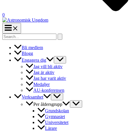
0
Search
for:
Bli medlem
Blogg
Engagera dig
Jag vill bli aktiv
Jag är aktiv
Jag har varit aktiv
Medaljer
AU-konferensen
Verksamhet
Per åldersgrupp
Grundskolan
Gymnasiet
Universitetet
Lärare