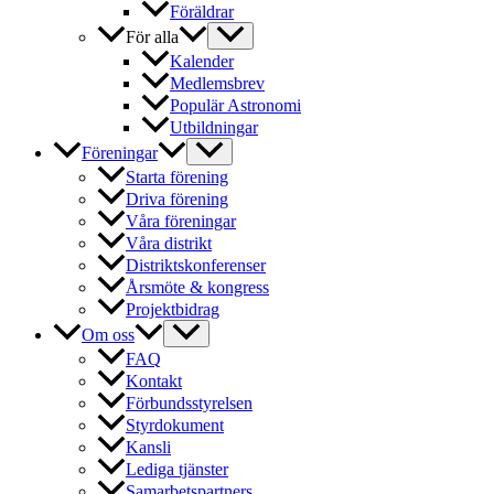
Föräldrar
För alla
Kalender
Medlemsbrev
Populär Astronomi
Utbildningar
Föreningar
Starta förening
Driva förening
Våra föreningar
Våra distrikt
Distriktskonferenser
Årsmöte & kongress
Projektbidrag
Om oss
FAQ
Kontakt
Förbundsstyrelsen
Styrdokument
Kansli
Lediga tjänster
Samarbetspartners