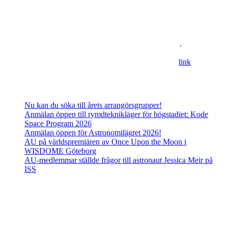
Astronomisk Ungdom, grundat år 2012, är ett ideellt
ungdomsförbund med syfte att främja intresset för astronomi och
rymdfart hos unga i Sverige. AU:s vision är en värld där unga
utforskar och formar vår framtid i rymden
.
For information in english please follow this
lin
k
.
Senaste inläggen
Nu kan du söka till årets arrangörsgrupper!
Anmälan öppen till rymdteknikläger för högstadiet: Kode
Space Program 2026
Anmälan öppen för Astronomilägret 2026!
AU på världspremiären av Once Upon the Moon i
WISDOME Göteborg
AU-medlemmar ställde frågor till astronaut Jessica Meir på
ISS
Adress
Besöks- och postadress: