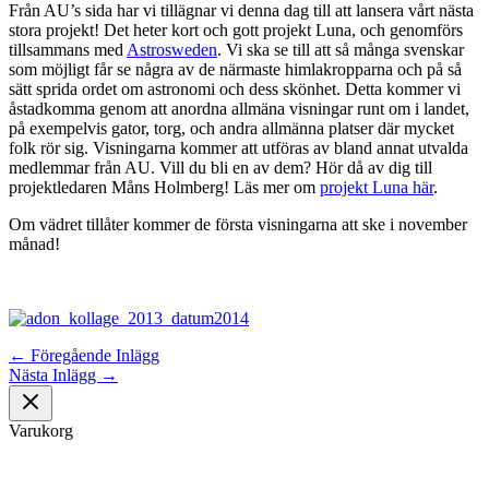
Från AU’s sida har vi tillägnar vi denna dag till att lansera vårt nästa
stora projekt! Det heter kort och gott projekt Luna, och genomförs
tillsammans med
Astrosweden
. Vi ska se till att så många svenskar
som möjligt får se några av de närmaste himlakropparna och på så
sätt sprida ordet om astronomi och dess skönhet. Detta kommer vi
åstadkomma genom att anordna allmäna visningar runt om i landet,
på exempelvis gator, torg, och andra allmänna platser där mycket
folk rör sig. Visningarna kommer att utföras av bland annat utvalda
medlemmar från AU. Vill du bli en av dem? Hör då av dig till
projektledaren Måns Holmberg! Läs mer om
projekt Luna här
.
Om vädret tillåter kommer de första visningarna att ske i november
månad!
←
Föregående Inlägg
Nästa Inlägg
→
Varukorg
Om oss