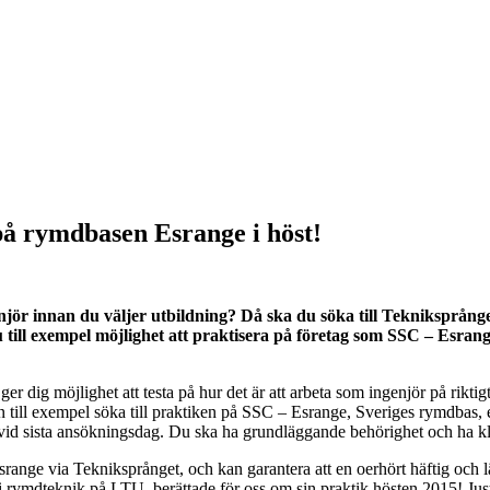
på rymdbasen Esrange i höst!
genjör innan du väljer utbildning? Då ska du söka till Tekniksprån
du till exempel möjlighet att praktisera på företag som SSC – Esr
er dig möjlighet att testa på hur det är att arbeta som ingenjör på riktig
n till exempel söka till praktiken på SSC – Esrange, Sveriges rymdbas, e
vid sista ansökningsdag. Du ska ha grundläggande behörighet och ha k
ange via Tekniksprånget, och kan garantera att en oerhört häftig och lä
r i rymdteknik på LTU, berättade för oss om sin praktik hösten 2015! 