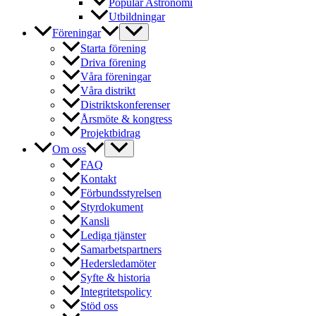
Populär Astronomi
Utbildningar
Föreningar
Starta förening
Driva förening
Våra föreningar
Våra distrikt
Distriktskonferenser
Årsmöte & kongress
Projektbidrag
Om oss
FAQ
Kontakt
Förbundsstyrelsen
Styrdokument
Kansli
Lediga tjänster
Samarbetspartners
Hedersledamöter
Syfte & historia
Integritetspolicy
Stöd oss