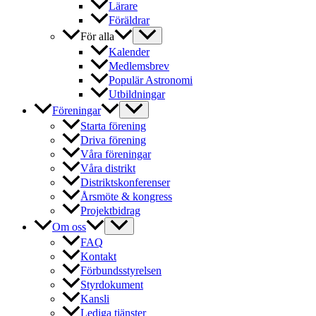
Lärare
Föräldrar
För alla
Kalender
Medlemsbrev
Populär Astronomi
Utbildningar
Föreningar
Starta förening
Driva förening
Våra föreningar
Våra distrikt
Distriktskonferenser
Årsmöte & kongress
Projektbidrag
Om oss
FAQ
Kontakt
Förbundsstyrelsen
Styrdokument
Kansli
Lediga tjänster