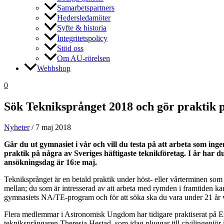
Samarbetspartners
Hedersledamöter
Syfte & historia
Integritetspolicy
Stöd oss
Om AU-rörelsen
Webbshop
0
Sök Tekniksprånget 2018 och gör praktik 
Nyheter
/
7 maj 2018
Går du ut gymnasiet i vår och vill du testa på att arbeta som in
praktik på några av Sveriges häftigaste teknikföretag. I år har 
ansökningsdag är 16:e maj.
Tekniksprånget är en betald praktik under höst- eller vårterminen som g
mellan; du som är intresserad av att arbeta med rymden i framtiden ka
gymnasiets NA/TE-program och för att söka ska du vara under 21 år 
Flera medlemmar i Astronomisk Ungdom har tidigare praktiserat på Esr
tekniksprångaren Theresia Hestad, som idag pluggar till civilingenjö