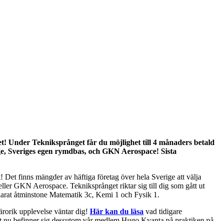
get! Under Tekniksprånget får du möjlighet till 4 månaders betald
ange, Sveriges egen rymdbas, och GKN Aerospace! Sista
t! Det finns mängder av häftiga företag över hela Sverige att välja
ller GKN Aerospace. Tekniksprånget riktar sig till dig som gått ut
larat åtminstone Matematik 3c, Kemi 1 och Fysik 1.
rorik upplevelse väntar dig!
Här kan du läsa
vad tidigare
Just nu befinner sig dessutom vår medlem Hugo Kvanta på praktiken på