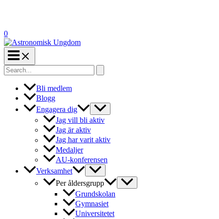
0
Search
for:
Bli medlem
Blogg
Engagera dig
Jag vill bli aktiv
Jag är aktiv
Jag har varit aktiv
Medaljer
AU-konferensen
Verksamhet
Per åldersgrupp
Grundskolan
Gymnasiet
Universitetet