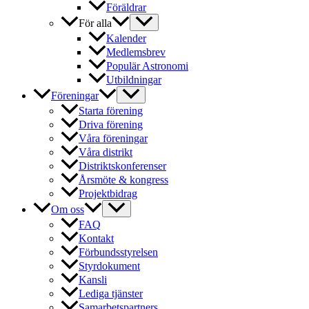
Föräldrar
För alla
Kalender
Medlemsbrev
Populär Astronomi
Utbildningar
Föreningar
Starta förening
Driva förening
Våra föreningar
Våra distrikt
Distriktskonferenser
Årsmöte & kongress
Projektbidrag
Om oss
FAQ
Kontakt
Förbundsstyrelsen
Styrdokument
Kansli
Lediga tjänster
Samarbetspartners