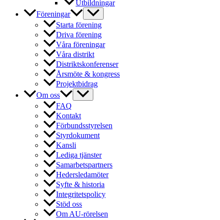
Utbildningar
Föreningar
Starta förening
Driva förening
Våra föreningar
Våra distrikt
Distriktskonferenser
Årsmöte & kongress
Projektbidrag
Om oss
FAQ
Kontakt
Förbundsstyrelsen
Styrdokument
Kansli
Lediga tjänster
Samarbetspartners
Hedersledamöter
Syfte & historia
Integritetspolicy
Stöd oss
Om AU-rörelsen