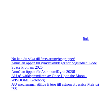
Om oss
Astronomisk Ungdom, grundat år 2012, är ett ideellt
ungdomsförbund med syfte att främja intresset för astronomi och
rymdfart hos unga i Sverige. AU:s vision är en värld där unga
utforskar och formar vår framtid i rymden
.
For information in english please follow this
lin
k
.
Senaste inläggen
Nu kan du söka till årets arrangörsgrupper!
Anmälan öppen till rymdteknikläger för högstadiet: Kode
Space Program 2026
Anmälan öppen för Astronomilägret 2026!
AU på världspremiären av Once Upon the Moon i
WISDOME Göteborg
AU-medlemmar ställde frågor till astronaut Jessica Meir på
ISS
Adress