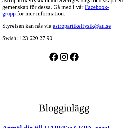
astropartikelfysik bland Sveriges unga och skapa en
gemenskap för dessa. Gå med i vår
Facebook-
grupp
för mer information.
Styrelsen kan nås via
astropartikelfysik@au.se
Swish: 123 620 27 90
Facebook
Instagram
Facebook
Blogginlägg
Anmäl dig till UAPFF:s CERN-resa!