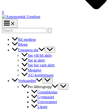
0
Search
for:
Bli medlem
Blogg
Engagera dig
Jag vill bli aktiv
Jag är aktiv
Jag har varit aktiv
Medaljer
AU-konferensen
Verksamhet
Per åldersgrupp
Grundskolan
Gymnasiet
Universitetet
Lärare