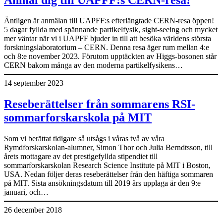
Äntligen är anmälan till UAPFF:s efterlängtade CERN-resa öppen!
5 dagar fyllda med spännande partikelfysik, sight-seeing och mycket
mer väntar när vi i UAPFF bjuder in till att besöka världens största
forskningslaboratorium – CERN. Denna resa äger rum mellan 4:e
och 8:e november 2023. Förutom upptäckten av Higgs-bosonen står
CERN bakom många av den moderna partikelfysikens…
14 september 2023
Reseberättelser från sommarens RSI-
sommarforskarskola på MIT
Som vi berättat tidigare så utsågs i våras två av våra
Rymdforskarskolan-alumner, Simon Thor och Julia Berndtsson, till
årets mottagare av det prestigefyllda stipendiet till
sommarforskarskolan Research Science Institute på MIT i Boston,
USA. Nedan följer deras reseberättelser från den häftiga sommaren
på MIT. Sista ansökningsdatum till 2019 års upplaga är den 9:e
januari, och…
26 december 2018