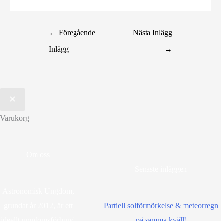
←
Föregående
Nästa Inlägg
Inlägg
→
Varukorg
Om oss
Senaste inläggen
Astronomisk Ungdom,
grundat år 2012, är ett
Partiell solförmörkelse & meteorregn
ideellt ungdomsförbund
på samma kväll!