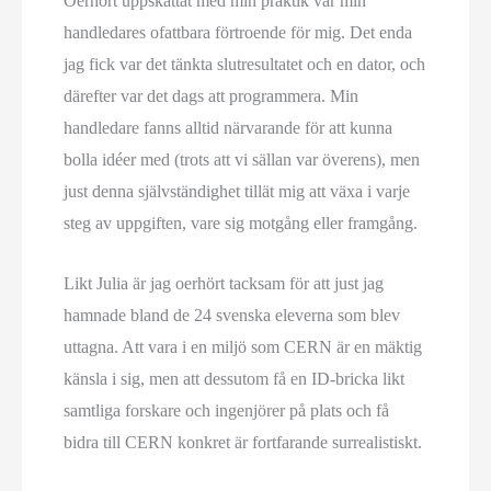
Oerhört uppskattat med min praktik var min
handledares ofattbara förtroende för mig. Det enda
jag fick var det tänkta slutresultatet och en dator, och
därefter var det dags att programmera. Min
handledare fanns alltid närvarande för att kunna
bolla idéer med (trots att vi sällan var överens), men
just denna självständighet tillät mig att växa i varje
steg av uppgiften, vare sig motgång eller framgång.
Likt Julia är jag oerhört tacksam för att just jag
hamnade bland de 24 svenska eleverna som blev
uttagna. Att vara i en miljö som CERN är en mäktig
känsla i sig, men att dessutom få en ID-bricka likt
samtliga forskare och ingenjörer på plats och få
bidra till CERN konkret är fortfarande surrealistiskt.