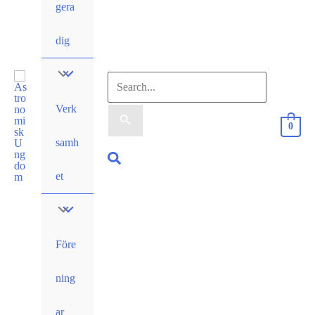
gera
dig
Sök
Verk
efter:
0
samh
Sök
et
Före
ning
ar