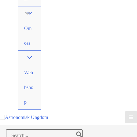
Om
oss
Web
bsho
p
Search