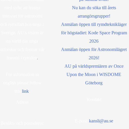
med syfte att främja
Nu kan du söka till årets
intresset för astronomi
arrangörsgrupper!
och rymdfart hos unga i
Anmälan öppen till rymdteknikläger
Sverige. AU:s vision är
för högstadiet: Kode Space Program
en värld där unga
2026
utforskar och formar vår
Anmälan öppen för Astronomilägret
framtid i rymden
.
2026!
AU på världspremiären av Once
For information in
Upon the Moon i WISDOME
english please follow
Göteborg
this
lin
k
.
Kontakt
Adress
E-post:
kansli@au.se
Besöks- och postadress: