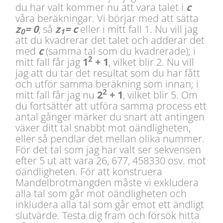
du har valt kommer nu att vara talet i
c
våra beräkningar. Vi börjar med att sätta
z
= 0
, så
z
= c
eller i mitt fall 1. Nu vill jag
0
1
att du kvadrerar det talet och adderar det
med
c
(samma tal som du kvadrerade); i
2
mitt fall får jag
1
+ 1
, vilket blir 2. Nu vill
jag att du tar det resultat som du har fått
och utför samma beräkning som innan; i
2
mitt fall får jag nu
2
+ 1
, vilket blir 5. Om
du fortsätter att utföra samma process ett
antal gånger märker du snart att antingen
växer ditt tal snabbt mot oändligheten,
eller så pendlar det mellan olika nummer.
För det tal som jag har valt ser sekvensen
efter 5 ut att vara 26, 677, 458330 osv. mot
oändligheten. För att konstruera
Mandelbrotmängden måste vi exkludera
alla tal som går mot oändligheten och
inkludera alla tal som går emot ett ändligt
slutvärde. Testa dig fram och försök hitta