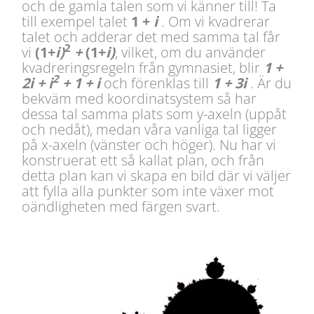
och de gamla talen som vi känner till! Ta
till exempel talet
1 +
i
. Om vi kvadrerar
talet och adderar det med samma tal får
2
vi
(1+
i)
+
(1+
i)
, vilket, om du använder
kvadreringsregeln från gymnasiet, blir
1 +
2
2i + i
+ 1 + i
och förenklas till
1 + 3i
. Är du
bekväm med koordinatsystem så har
dessa tal samma plats som y-axeln (uppåt
och nedåt), medan våra vanliga tal ligger
på x-axeln (vänster och höger). Nu har vi
konstruerat ett så kallat plan, och från
detta plan kan vi skapa en bild där vi väljer
att fylla alla punkter som inte växer mot
oändligheten med färgen svart.