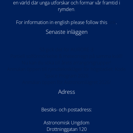
en värld där unga utforskar och formar vår framtid i
rymden
.
For information in english please follow this
lin
k
.
Senaste inläggen
Så gick det för AURORE-3
Partiell solförmörkelse & meteorregn på samma kväll!
Nu kan du söka till årets arrangörsgrupper!
Anmälan öppen till rymdteknikläger för högstadiet: Kode
Space Program 2026
Anmälan öppen för Astronomilägret 2026!
Adress
Besöks- och postadress:
Astronomisk Ungdom
Drottninggatan 120