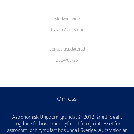
Medverkande
Hasan Al-Husieni
Senast uppdaterad
2024/08/25
Om oss
Astronomisk Ungdom, grundat år 2012, är ett ideellt
ungdomsförbund med syfte att främja intresset för
astronomi och rymdfart hos unga i Sverige. AU:s vision är