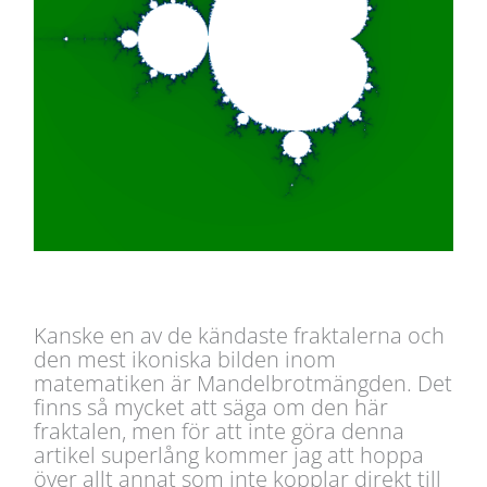
Kanske en av de kändaste fraktalerna och
den mest ikoniska bilden inom
matematiken är Mandelbrotmängden. Det
finns så mycket att säga om den här
fraktalen, men för att inte göra denna
artikel superlång kommer jag att hoppa
över allt annat som inte kopplar direkt till