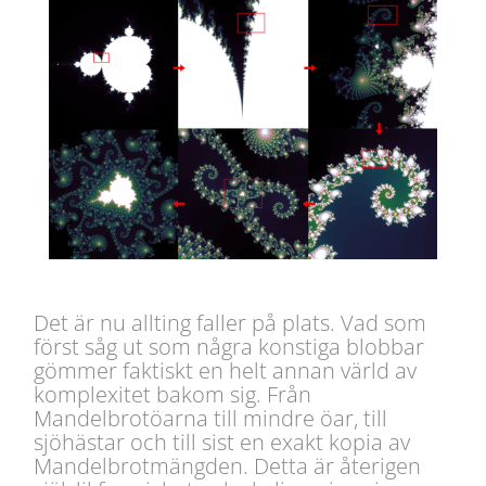
Det är nu allting faller på plats. Vad som
först såg ut som några konstiga blobbar
gömmer faktiskt en helt annan värld av
komplexitet bakom sig. Från
Mandelbrotöarna till mindre öar, till
sjöhästar och till sist en exakt kopia av
Mandelbrotmängden. Detta är återigen