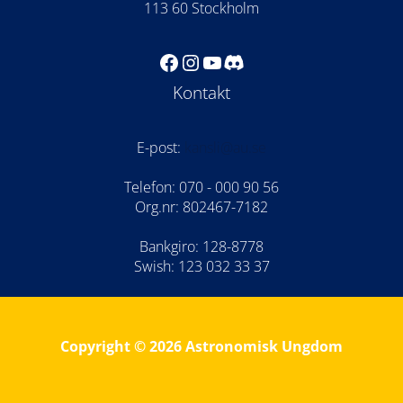
113 60 Stockholm
Facebook
Instagram
YouTube
Discord
Kontakt
E-post:
kansli@au.se
Telefon: 070 - 000 90 56
Org.nr: 802467-7182
Bankgiro: 128-8778
Swish: 123 032 33 37
Copyright © 2026 Astronomisk Ungdom