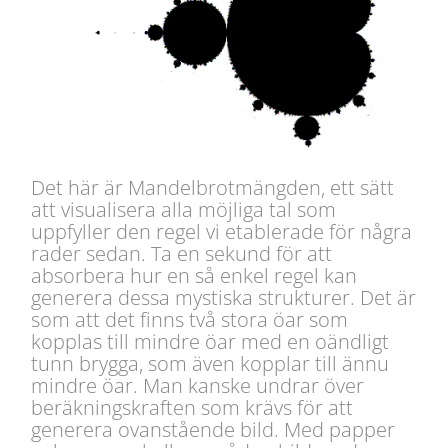
Det här är Mandelbrotmängden, ett sätt
att visualisera alla möjliga tal som
uppfyller den regel vi etablerade för några
rader sedan. Ta en sekund för att
absorbera hur en så enkel regel kan
generera dessa mystiska strukturer. Det är
som att det finns två stora öar som
kopplas till mindre öar med en oändligt
tunn brygga, som även kopplar till ännu
mindre öar. Man kanske undrar över
beräkningskraften som krävs för att
generera ovanstående bild. Med papper