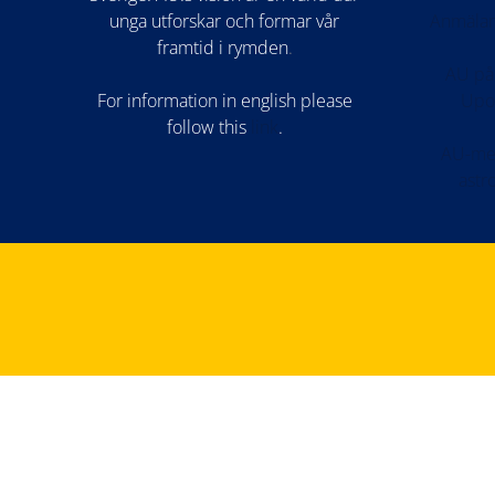
unga utforskar och formar vår
Anmälan
framtid i rymden
.
AU på
For information in english please
Upo
follow this
lin
k
.
AU-med
astr