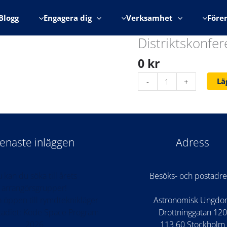
Blogg
Engagera dig
Verksamhet
Före
Distriktskonfe
0
kr
Distriktskonferensen
Lä
-
+
2021
Skåne
mängd
enaste inläggen
Adress
 kan du söka till årets
Besöks- och postadre
arrangörsgrupper!
 öppen till rymdteknikläger
Astronomisk Ungd
stadiet: Kode Space Program
Drottninggatan 120
2026
113 60 Stockholm