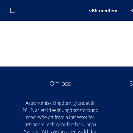
Hoppa
till
Bli medlem
innehåll
Om oss
S
Astronomisk Ungdom, grundat år
Nu
2012, är ett ideellt ungdomsförbund
med syfte att främja intresset för
Anmälan
astronomi och rymdfart hos unga i
för hög
Sverige. AU:s vision är en värld där