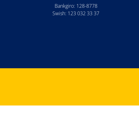
Bankgiro: 128-8778
Swish: 123 032 33 37
am
be
cord