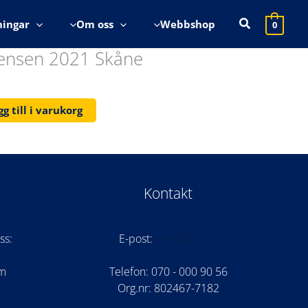
Sök
ningar
Om oss
Webbshop
0
rensen 2021 Skåne
gg till i varukorg
Kontakt
ss:
E-post:
kansli@au.se
om
Telefon: 070 - 000 90 56
Org.nr: 802467-7182