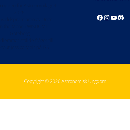
 öppen för Astronomilägret
2026!
Facebook
Instagr
YouTu
Dis
 världspremiären av Once
n the Moon i WISDOME
Göteborg
lemmar ställde frågor till
onaut Jessica Meir på ISS
Copyright © 2026 Astronomisk Ungdom