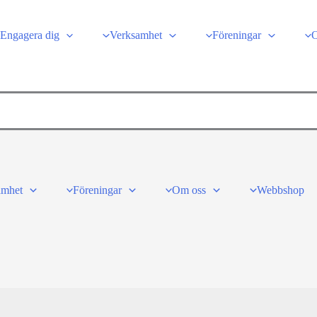
Engagera dig
Verksamhet
Föreningar
amhet
Föreningar
Om oss
Webbshop