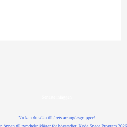
Senaste inläggen
Nu kan du söka till årets arrangörsgrupper!
 öppen till rymdteknikläger för högstadiet: Kode Space Program 2026