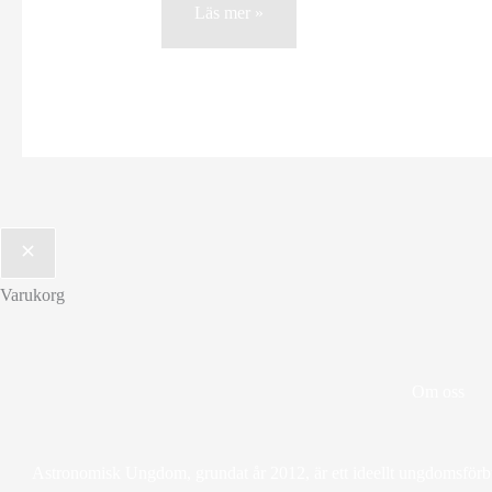
Ljus
Läs mer »
och
halvledare
Varukorg
Om oss
Astronomisk Ungdom, grundat år 2012, är ett ideellt ungdomsförbun