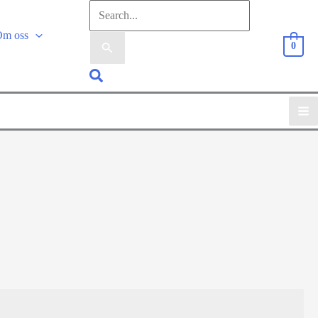
Sök
efter:
Om oss
0
Sök