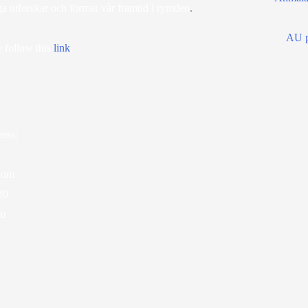
ga utforskar och formar vår framtid i rymden
.
AU p
 follow this
lin
k
.
ess:
dom
20
lm
ram
ube
scord