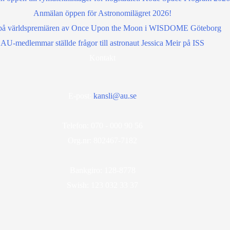
Anmälan öppen för Astronomilägret 2026!
å världspremiären av Once Upon the Moon i WISDOME Göteborg
AU-medlemmar ställde frågor till astronaut Jessica Meir på ISS
Kontakt
E-post:
kansli@au.se
Telefon: 070 - 000 90 56
Org.nr: 802467-7182
Bankgiro: 128-8778
Swish: 123 032 33 37