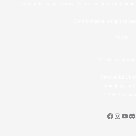
rymdfart hos unga i Sverige. AU:s vision är en värld där un
For information in english please
Adress
Besöks- och postadr
Astronomisk Ung
Drottninggatan 1
113 60 Stockho
Facebook
Instag
YouT
Di