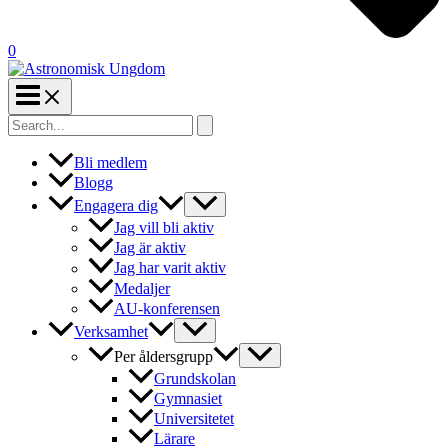
0
Search
for:
Bli medlem
Blogg
Engagera dig
Jag vill bli aktiv
Jag är aktiv
Jag har varit aktiv
Medaljer
AU-konferensen
Verksamhet
Per åldersgrupp
Grundskolan
Gymnasiet
Universitetet
Lärare