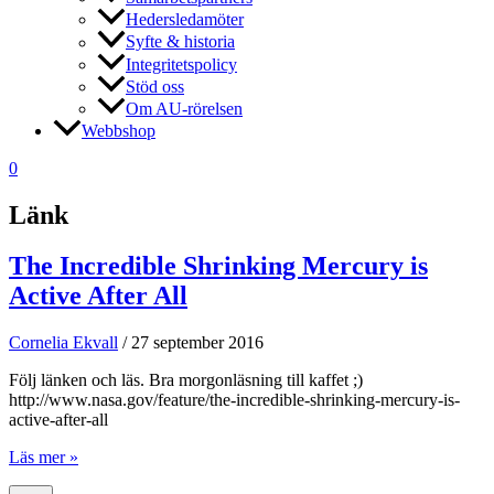
Hedersledamöter
Syfte & historia
Integritetspolicy
Stöd oss
Om AU-rörelsen
Webbshop
0
Länk
The Incredible Shrinking Mercury is
Active After All
Cornelia Ekvall
/
27 september 2016
Följ länken och läs. Bra morgonläsning till kaffet ;)
http://www.nasa.gov/feature/the-incredible-shrinking-mercury-is-
active-after-all
The
Läs mer »
Incredible