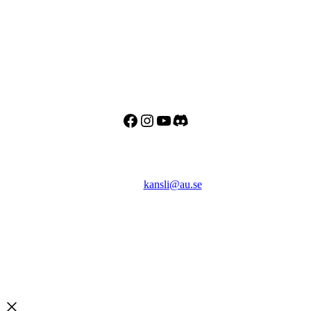
Adress
Besöks- och postadress:
Astronomisk Ungdom
Drottninggatan 120
113 60 Stockholm
Facebook
Instagram
YouTube
Discord
Kontakt
E-post:
kansli@au.se
Telefon: 070 - 000 90 56
Org.nr: 802467-7182
Bankgiro: 128-8778
Swish: 123 032 33 37
Copyright © 2026 Astronomisk Ungdom