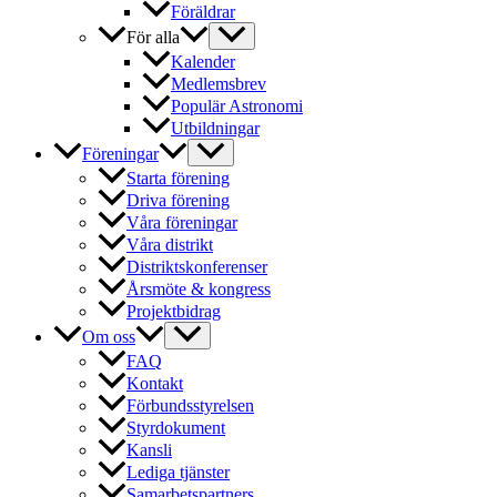
Föräldrar
För alla
Kalender
Medlemsbrev
Populär Astronomi
Utbildningar
Föreningar
Starta förening
Driva förening
Våra föreningar
Våra distrikt
Distriktskonferenser
Årsmöte & kongress
Projektbidrag
Om oss
FAQ
Kontakt
Förbundsstyrelsen
Styrdokument
Kansli
Lediga tjänster
Samarbetspartners