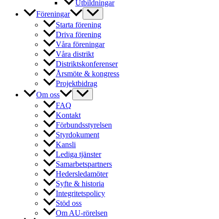
Utbildningar
Föreningar
Starta förening
Driva förening
Våra föreningar
Våra distrikt
Distriktskonferenser
Årsmöte & kongress
Projektbidrag
Om oss
FAQ
Kontakt
Förbundsstyrelsen
Styrdokument
Kansli
Lediga tjänster
Samarbetspartners
Hedersledamöter
Syfte & historia
Integritetspolicy
Stöd oss
Om AU-rörelsen