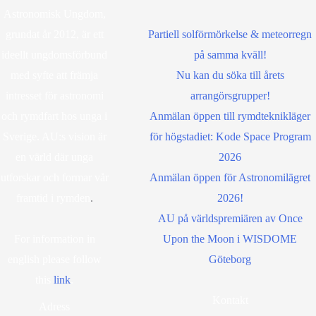
Astronomisk Ungdom,
grundat år 2012, är ett
Partiell solförmörkelse & meteorregn
ideellt ungdomsförbund
på samma kväll!
med syfte att främja
Nu kan du söka till årets
intresset för astronomi
arrangörsgrupper!
och rymdfart hos unga i
Anmälan öppen till rymdteknikläger
Sverige. AU:s vision är
för högstadiet: Kode Space Program
en värld där unga
2026
utforskar och formar vår
Anmälan öppen för Astronomilägret
framtid i rymden
.
2026!
AU på världspremiären av Once
For information in
Upon the Moon i WISDOME
english please follow
Göteborg
this
lin
k
.
Kontakt
Adress