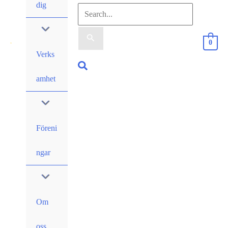
dig
Sök
efter:
0
Verks
Sök
amhet
Föreni
ngar
Om
oss