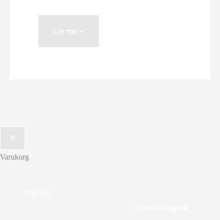
Grundläggande
Läs mer »
astronomiska
begrepp
Varukorg
Om oss
Senaste inläggen