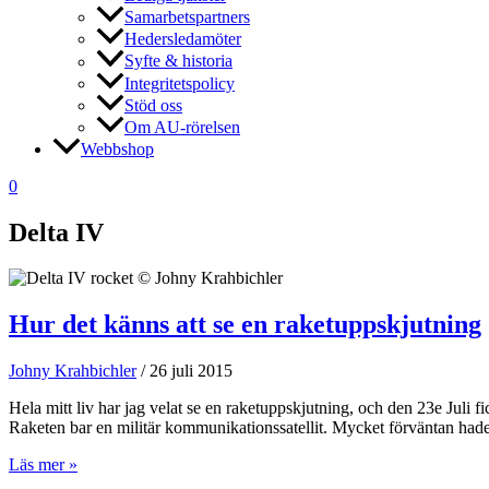
Samarbetspartners
Hedersledamöter
Syfte & historia
Integritetspolicy
Stöd oss
Om AU-rörelsen
Webbshop
0
Delta IV
Hur det känns att se en raketuppskjutning
Johny Krahbichler
/
26 juli 2015
Hela mitt liv har jag velat se en raketuppskjutning, och den 23e Juli
Raketen bar en militär kommunikationssatellit. Mycket förväntan hade
Hur
Läs mer »
det