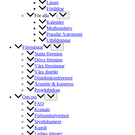
Lärare
Föräldrar
För alla
Kalender
Medlemsbrev
Populär Astronomi
Utbildningar
Föreningar
Starta förening
Driva förening
Våra föreningar
Våra distrikt
Distriktskonferenser
Årsmöte & kongress
Projektbidrag
Om oss
FAQ
Kontakt
Förbundsstyrelsen
Styrdokument
Kansli
Lediga tjänster