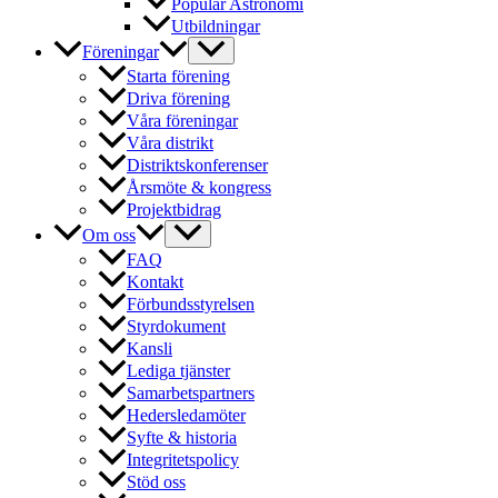
Populär Astronomi
Utbildningar
Föreningar
Starta förening
Driva förening
Våra föreningar
Våra distrikt
Distriktskonferenser
Årsmöte & kongress
Projektbidrag
Om oss
FAQ
Kontakt
Förbundsstyrelsen
Styrdokument
Kansli
Lediga tjänster
Samarbetspartners
Hedersledamöter
Syfte & historia
Integritetspolicy
Stöd oss