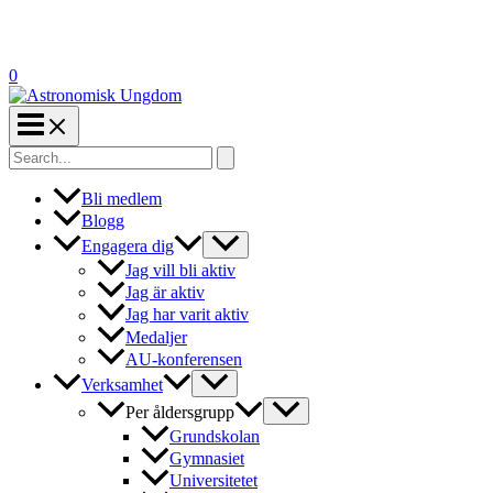
0
Search
for:
Bli medlem
Blogg
Engagera dig
Jag vill bli aktiv
Jag är aktiv
Jag har varit aktiv
Medaljer
AU-konferensen
Verksamhet
Per åldersgrupp
Grundskolan
Gymnasiet
Universitetet