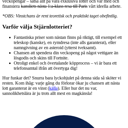
veckopengar – satsa allt på våra exklusiva lotter och var med och
finansiera
kansliets nästa 1:a-klass resa till Paris
vårt ideella arbete.
*OBS: Vinstchans är rent teoretisk och praktiskt taget obefintlig.
Varför välja Stjärnlotteriet?
Fantastiska priser som nästan finns på riktigt, till exempel ett
teleskop (kanske), en rymdresa (inte alls garanterat), eller
namngivning av en asteroid (ytterst tveksamt).
Chansen att spendera din veckopeng på något vettigare än
lösgodis och skins till Fortnite.
Otroligt enkel och övertalande köpprocess – vi är bara ett
telefonsamtal ifrån att övertyga dig!
Hur funkar det? Snurra bara lyckohjulet på denna sida så sköter vi
resten. Kom ihåg: varje gång du förlorar ökar ju chansen att nästa
lott garanterat är en vinst (
källa
). Eller hur det nu var,
sannolikhetslära är ju trots allt mest en magkänsla!