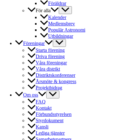
Föräldrar
För alla
Kalender
Medlemsbrev
Populär Astronomi
Utbildningar
Föreningar
Starta förening
Driva förening
Våra föreningar
Våra distrikt
Distriktskonferenser
Årsmöte & kongress
Projektbidrag
Om oss
FAQ
Kontakt
Förbundsstyrelsen
Styrdokument
Kansli
Lediga tjänster
Samarbetspartners