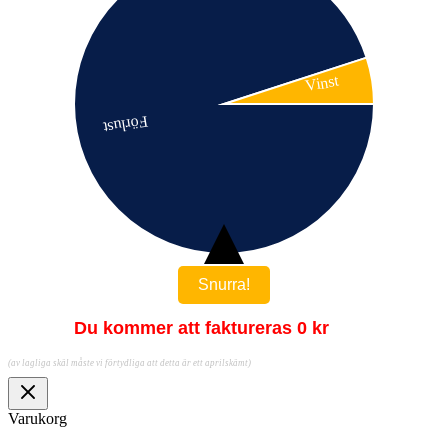
Snurra!
Du kommer att faktureras 0 kr
(av lagliga skäl måste vi förtydliga att detta är ett aprilskämt)
Varukorg