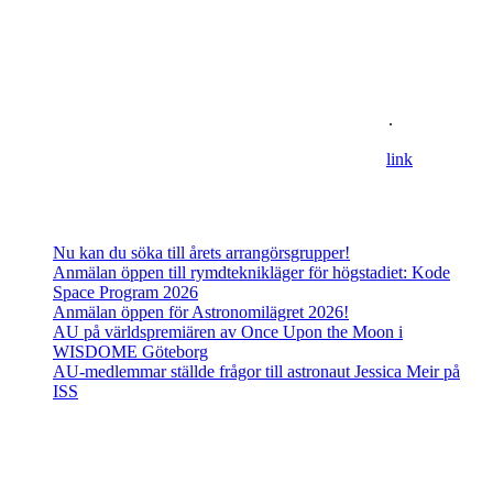
Om oss
Astronomisk Ungdom, grundat år 2012, är ett ideellt
ungdomsförbund med syfte att främja intresset för astronomi och
rymdfart hos unga i Sverige. AU:s vision är en värld där unga
utforskar och formar vår framtid i rymden
.
For information in english please follow this
lin
k
.
Senaste inläggen
Nu kan du söka till årets arrangörsgrupper!
Anmälan öppen till rymdteknikläger för högstadiet: Kode
Space Program 2026
Anmälan öppen för Astronomilägret 2026!
AU på världspremiären av Once Upon the Moon i
WISDOME Göteborg
AU-medlemmar ställde frågor till astronaut Jessica Meir på
ISS
Adress
Besöks- och postadress: