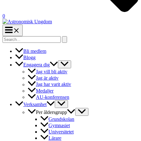
0
Search
for:
Bli medlem
Blogg
Engagera dig
Jag vill bli aktiv
Jag är aktiv
Jag har varit aktiv
Medaljer
AU-konferensen
Verksamhet
Per åldersgrupp
Grundskolan
Gymnasiet
Universitetet
Lärare