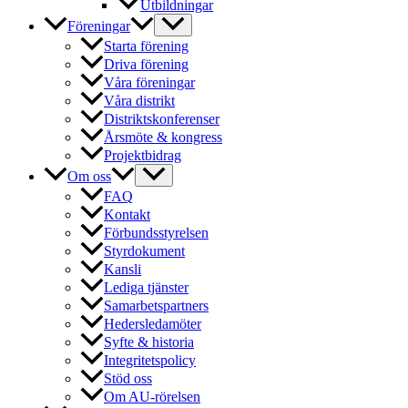
Utbildningar
Föreningar
Starta förening
Driva förening
Våra föreningar
Våra distrikt
Distriktskonferenser
Årsmöte & kongress
Projektbidrag
Om oss
FAQ
Kontakt
Förbundsstyrelsen
Styrdokument
Kansli
Lediga tjänster
Samarbetspartners
Hedersledamöter
Syfte & historia
Integritetspolicy
Stöd oss
Om AU-rörelsen