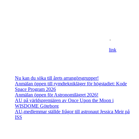
Om oss
Astronomisk Ungdom, grundat år 2012, är ett ideellt
ungdomsförbund med syfte att främja intresset för astronomi och
rymdfart hos unga i Sverige. AU:s vision är en värld där unga
utforskar och formar vår framtid i rymden
.
For information in english please follow this
lin
k
.
Senaste inläggen
Nu kan du söka till årets arrangörsgrupper!
Anmälan öppen till rymdteknikläger för högstadiet: Kode
Space Program 2026
Anmälan öppen för Astronomilägret 2026!
AU på världspremiären av Once Upon the Moon i
WISDOME Göteborg
AU-medlemmar ställde frågor till astronaut Jessica Meir på
ISS
Adress