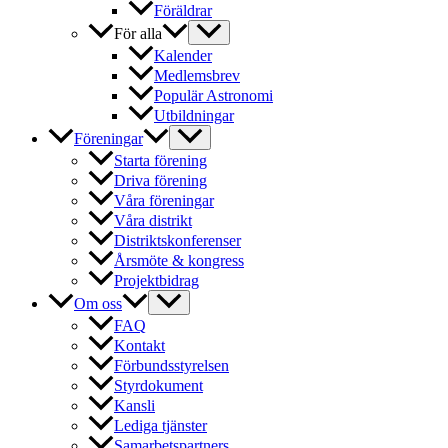
Föräldrar
För alla
Kalender
Medlemsbrev
Populär Astronomi
Utbildningar
Föreningar
Starta förening
Driva förening
Våra föreningar
Våra distrikt
Distriktskonferenser
Årsmöte & kongress
Projektbidrag
Om oss
FAQ
Kontakt
Förbundsstyrelsen
Styrdokument
Kansli
Lediga tjänster
Samarbetspartners