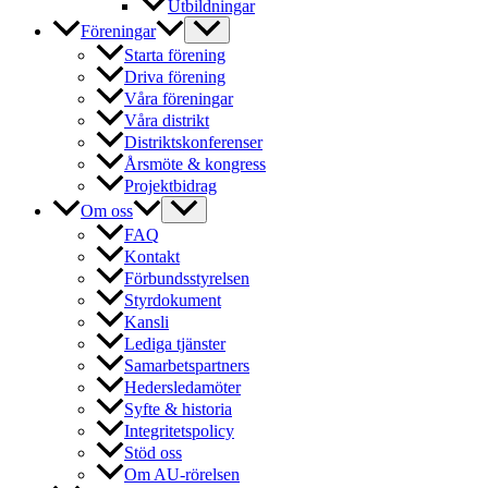
Utbildningar
Föreningar
Starta förening
Driva förening
Våra föreningar
Våra distrikt
Distriktskonferenser
Årsmöte & kongress
Projektbidrag
Om oss
FAQ
Kontakt
Förbundsstyrelsen
Styrdokument
Kansli
Lediga tjänster
Samarbetspartners
Hedersledamöter
Syfte & historia
Integritetspolicy
Stöd oss
Om AU-rörelsen