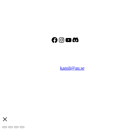
Besöks- och postadress:
Astronomisk Ungdom
Drottninggatan 120
113 60 Stockholm
Facebook
Instagram
YouTube
Discord
Kontakt
E-post:
kansli@au.se
Telefon: 070 - 000 90 56
Org.nr: 802467-7182
Bankgiro: 128-8778
Swish: 123 032 33 37
Copyright © 2026 Astronomisk Ungdom