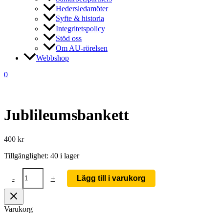
Hedersledamöter
Syfte & historia
Integritetspolicy
Stöd oss
Om AU-rörelsen
Webbshop
0
Jublileumsbankett
400
kr
Tillgänglighet:
40 i lager
Jublileumsbankett
-
+
Lägg till i varukorg
mängd
Varukorg