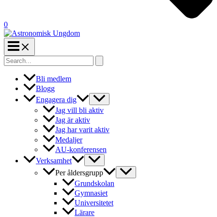
0
Search
for:
Bli medlem
Blogg
Engagera dig
Jag vill bli aktiv
Jag är aktiv
Jag har varit aktiv
Medaljer
AU-konferensen
Verksamhet
Per åldersgrupp
Grundskolan
Gymnasiet
Universitetet
Lärare