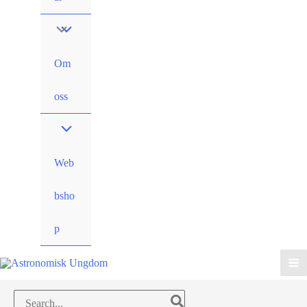
Om
oss
Web
bsho
p
Search