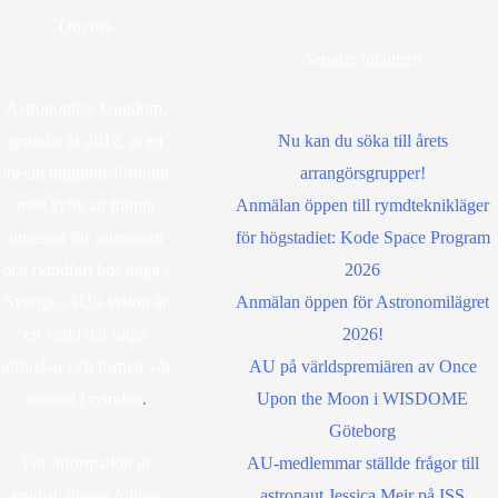
Om oss
Senaste inläggen
Astronomisk Ungdom,
grundat år 2012, är ett
Nu kan du söka till årets
ideellt ungdomsförbund
arrangörsgrupper!
med syfte att främja
Anmälan öppen till rymdteknikläger
intresset för astronomi
för högstadiet: Kode Space Program
och rymdfart hos unga i
2026
Sverige. AU:s vision är
Anmälan öppen för Astronomilägret
en värld där unga
2026!
utforskar och formar vår
AU på världspremiären av Once
framtid i rymden
.
Upon the Moon i WISDOME
Göteborg
For information in
AU-medlemmar ställde frågor till
english please follow
astronaut Jessica Meir på ISS