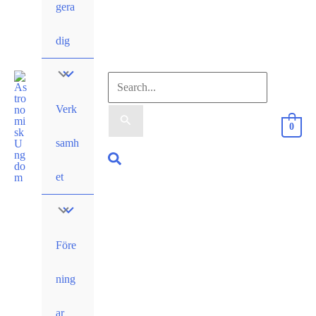
gera
dig
Sök
Verk
efter:
0
samh
Sök
et
Före
ning
ar