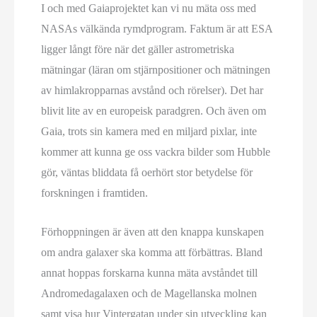
I och med Gaiaprojektet kan vi nu mäta oss med
NASAs välkända rymdprogram. Faktum är att ESA
ligger långt före när det gäller astrometriska
mätningar (läran om stjärnpositioner och mätningen
av himlakropparnas avstånd och rörelser). Det har
blivit lite av en europeisk paradgren. Och även om
Gaia, trots sin kamera med en miljard pixlar, inte
kommer att kunna ge oss vackra bilder som Hubble
gör, väntas bliddata få oerhört stor betydelse för
forskningen i framtiden.
Förhoppningen är även att den knappa kunskapen
om andra galaxer ska komma att förbättras. Bland
annat hoppas forskarna kunna mäta avståndet till
Andromedagalaxen och de Magellanska molnen
samt visa hur Vintergatan under sin utveckling kan