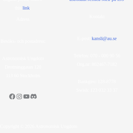
this
lin
k
.
Kontakt
Adress
E-post:
kansli@au.se
Besöks- och postadress:
Telefon: 070 - 000 90 56
Astronomisk Ungdom
Org.nr: 802467-7182
Drottninggatan 120
113 60 Stockholm
Bankgiro: 128-8778
Swish: 123 032 33 37
Facebook
Instagram
YouTube
Discord
Copyright © 2026 Astronomisk Ungdom