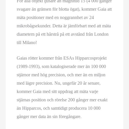
För alla objekt ljusare än magnitud 15 (4 000 gånger
svagare än gränsen för blotta ögat), kommer Gaia att
mäta positioner med en noggrannhet av 24
mikrobågsekunder. Detta är jämförbart med att mäta
diametern på ett hårstrå på ett avstånd från London
till Milano!
Gaias rötter kommer från ESAs Hipparcosprojekt
(1989-1993), som katalogiserade mer än 100 000
stjärnor med hög precision, och mer än en miljon
med lägre precision. Nu, ungefär 20 år senare,
kommer Gaia med sitt uppdrag att mäta varje
stjärnas position och rörelse 200 gånger mer exakt
än Hipparcos, och samtidigt producera 10 000
gånger mer data än sin föregångare.