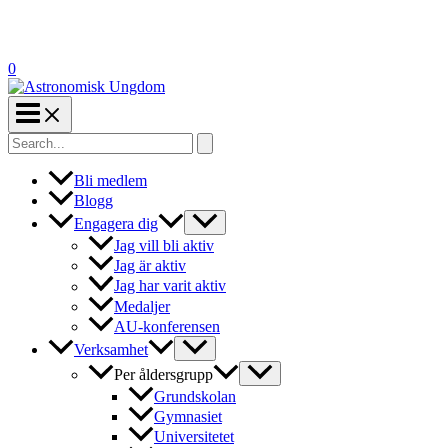
0
Search
for:
Bli medlem
Blogg
Engagera dig
Jag vill bli aktiv
Jag är aktiv
Jag har varit aktiv
Medaljer
AU-konferensen
Verksamhet
Per åldersgrupp
Grundskolan
Gymnasiet
Universitetet