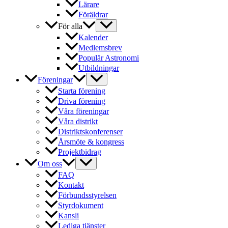
Lärare
Föräldrar
För alla
Kalender
Medlemsbrev
Populär Astronomi
Utbildningar
Föreningar
Starta förening
Driva förening
Våra föreningar
Våra distrikt
Distriktskonferenser
Årsmöte & kongress
Projektbidrag
Om oss
FAQ
Kontakt
Förbundsstyrelsen
Styrdokument
Kansli
Lediga tjänster