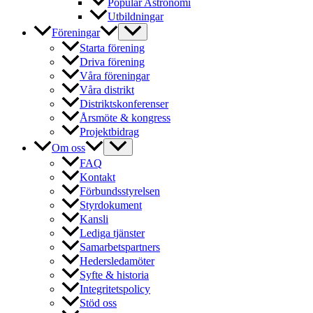
Populär Astronomi
Utbildningar
Föreningar
Starta förening
Driva förening
Våra föreningar
Våra distrikt
Distriktskonferenser
Årsmöte & kongress
Projektbidrag
Om oss
FAQ
Kontakt
Förbundsstyrelsen
Styrdokument
Kansli
Lediga tjänster
Samarbetspartners
Hedersledamöter
Syfte & historia
Integritetspolicy
Stöd oss