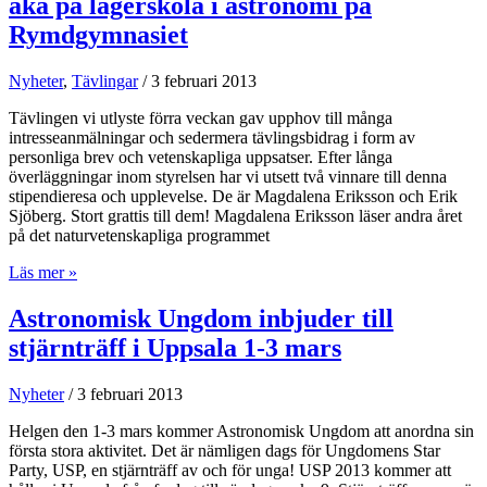
åka på lägerskola i astronomi på
Rymdgymnasiet
Nyheter
,
Tävlingar
/
3 februari 2013
Tävlingen vi utlyste förra veckan gav upphov till många
intresseanmälningar och sedermera tävlingsbidrag i form av
personliga brev och vetenskapliga uppsatser. Efter långa
överläggningar inom styrelsen har vi utsett två vinnare till denna
stipendieresa och upplevelse. De är Magdalena Eriksson och Erik
Sjöberg. Stort grattis till dem! Magdalena Eriksson läser andra året
på det naturvetenskapliga programmet
Magdalena
Läs mer »
Eriksson
och
Astronomisk Ungdom inbjuder till
Erik
stjärnträff i Uppsala 1-3 mars
Sjöberg
får
åka
Nyheter
/
3 februari 2013
på
lägerskola
Helgen den 1-3 mars kommer Astronomisk Ungdom att anordna sin
i
första stora aktivitet. Det är nämligen dags för Ungdomens Star
astronomi
Party, USP, en stjärnträff av och för unga! USP 2013 kommer att
på