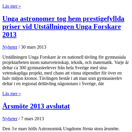
Odd
Läs mer »
Minde
tilldelad
Unga astronomer tog hem prestigefyllda
Astronomisk
priser vid Utställningen Unga Forskare
Ungdoms
Hedersstipendium
2013
2013
Nyheter
/
30 mars 2013
Utställningen Unga Forskare är en nationell tävling för gymnasiala
projektarbeten inom naturvetenskap, teknik, och matematik. Varje år
deltar ca 300 gymnasieelever från hela Sverige med sina
vetenskapliga projekt, med chans att vinna stipendier för över en
halv miljon kronor. Tävlingen består i att man som gymnasieelev
deltar i en regional deltävling någonstans i Sverige, där
Unga
Läs mer »
astronomer
tog
Årsmöte 2013 avslutat
hem
prestigefyllda
Nyheter
/
7 mars 2013
priser
vid
Den 3:e mars hölls Astronomisk Ungdoms första stora årsmöte.
Utställningen