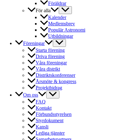
Föräldrar
För alla
Kalender
Medlemsbrev
Populär Astronomi
Utbildningar
Föreningar
Starta förening
Driva förening
Våra föreningar
Våra distrikt
Distriktskonferenser
Årsmöte & kongress
Projektbidrag
Om oss
FAQ
Kontakt
Förbundsstyrelsen
Styrdokument
Kansli
Lediga tjänster
Samarbetspartners