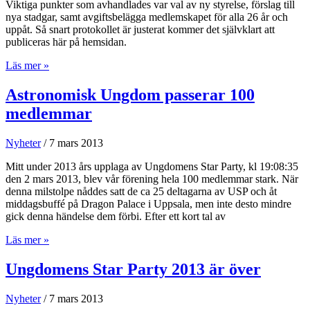
Viktiga punkter som avhandlades var val av ny styrelse, förslag till
Unga
nya stadgar, samt avgiftsbelägga medlemskapet för alla 26 år och
Forskare
uppåt. Så snart protokollet är justerat kommer det självklart att
2013
publiceras här på hemsidan.
Årsmöte
Läs mer »
2013
avslutat
Astronomisk Ungdom passerar 100
medlemmar
Nyheter
/
7 mars 2013
Mitt under 2013 års upplaga av Ungdomens Star Party, kl 19:08:35
den 2 mars 2013, blev vår förening hela 100 medlemmar stark. När
denna milstolpe nåddes satt de ca 25 deltagarna av USP och åt
middagsbuffé på Dragon Palace i Uppsala, men inte desto mindre
gick denna händelse dem förbi. Efter ett kort tal av
Astronomisk
Läs mer »
Ungdom
passerar
Ungdomens Star Party 2013 är över
100
medlemmar
Nyheter
/
7 mars 2013