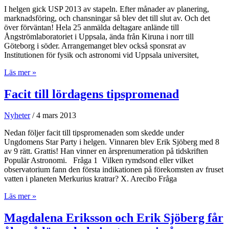
I helgen gick USP 2013 av stapeln. Efter månader av planering,
marknadsföring, och chansningar så blev det till slut av. Och det
över förväntan! Hela 25 anmälda deltagare anlände till
Ångströmlaboratoriet i Uppsala, ända från Kiruna i norr till
Göteborg i söder. Arrangemanget blev också sponsrat av
Institutionen för fysik och astronomi vid Uppsala universitet,
Ungdomens
Läs mer »
Star
Party
Facit till lördagens tipspromenad
2013
är
Nyheter
/
4 mars 2013
över
Nedan följer facit till tipspromenaden som skedde under
Ungdomens Star Party i helgen. Vinnaren blev Erik Sjöberg med 8
av 9 rätt. Grattis! Han vinner en årsprenumeration på tidskriften
Populär Astronomi. Fråga 1 Vilken rymdsond eller vilket
observatorium fann den första indikationen på förekomsten av fruset
vatten i planeten Merkurius kratrar? X. Arecibo Fråga
Facit
Läs mer »
till
lördagens
Magdalena Eriksson och Erik Sjöberg får
tipspromenad