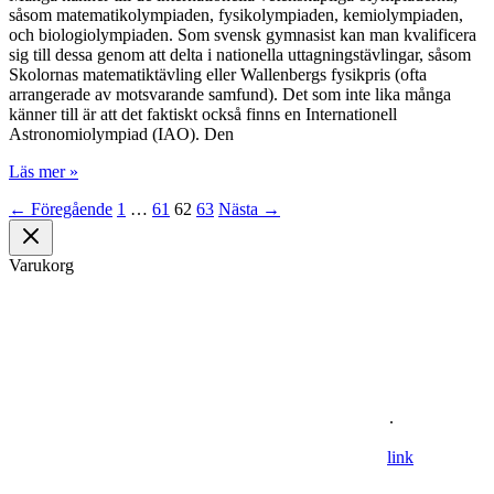
försäkrar
såsom matematikolympiaden, fysikolympiaden, kemiolympiaden,
NASA
och biologiolympiaden. Som svensk gymnasist kan man kvalificera
sig till dessa genom att delta i nationella uttagningstävlingar, såsom
Skolornas matematiktävling eller Wallenbergs fysikpris (ofta
arrangerade av motsvarande samfund). Det som inte lika många
känner till är att det faktiskt också finns en Internationell
Astronomiolympiad (IAO). Den
Astronomiolympiaden
Läs mer »
2013
←
Föregående
1
…
61
62
63
Nästa
→
Varukorg
Om oss
Astronomisk Ungdom, grundat år 2012, är ett ideellt
ungdomsförbund med syfte att främja intresset för astronomi och
rymdfart hos unga i Sverige. AU:s vision är en värld där unga
utforskar och formar vår framtid i rymden
.
For information in english please follow this
lin
k
.