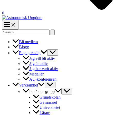
0
Search
for:
Bli medlem
Blogg
Engagera dig
Jag vill bli aktiv
Jag är aktiv
Jag har varit aktiv
Medaljer
AU-konferensen
Verksamhet
Per åldersgrupp
Grundskolan
Gymnasiet
Universitetet
Lärare