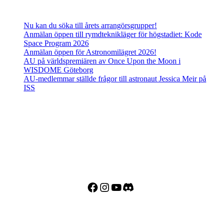
Senaste inläggen
Nu kan du söka till årets arrangörsgrupper!
Anmälan öppen till rymdteknikläger för högstadiet: Kode
Space Program 2026
Anmälan öppen för Astronomilägret 2026!
AU på världspremiären av Once Upon the Moon i
WISDOME Göteborg
AU-medlemmar ställde frågor till astronaut Jessica Meir på
ISS
Adress
Besöks- och postadress:
Astronomisk Ungdom
Drottninggatan 120
113 60 Stockholm
Facebook
Instagram
YouTube
Discord
Kontakt