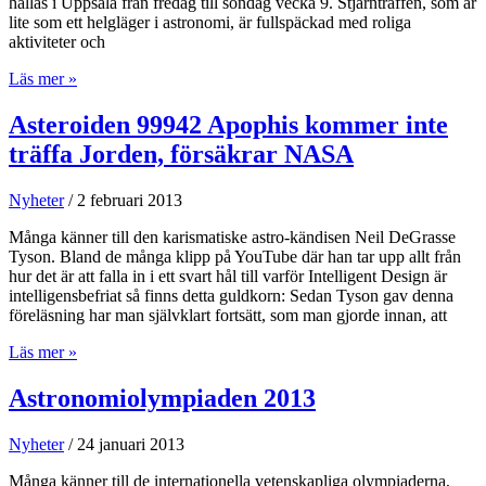
hållas i Uppsala från fredag till söndag vecka 9. Stjärnträffen, som är
Rymdgymnasiet
lite som ett helgläger i astronomi, är fullspäckad med roliga
aktiviteter och
Astronomisk
Läs mer »
Ungdom
inbjuder
Asteroiden 99942 Apophis kommer inte
till
träffa Jorden, försäkrar NASA
stjärnträff
i
Uppsala
Nyheter
/
2 februari 2013
1-
3
Många känner till den karismatiske astro-kändisen Neil DeGrasse
mars
Tyson. Bland de många klipp på YouTube där han tar upp allt från
hur det är att falla in i ett svart hål till varför Intelligent Design är
intelligensbefriat så finns detta guldkorn: Sedan Tyson gav denna
föreläsning har man självklart fortsätt, som man gjorde innan, att
Asteroiden
Läs mer »
99942
Apophis
Astronomiolympiaden 2013
kommer
inte
Nyheter
/
24 januari 2013
träffa
Jorden,
Många känner till de internationella vetenskapliga olympiaderna,