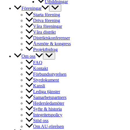
Utbildningar
Föreningar
Starta förening
Driva förening
Våra föreningar
Våra distrikt
Distriktskonferenser
Årsmöte & kongress
Projektbidrag
Om oss
FAQ
Kontakt
Förbundsstyrelsen
Styrdokument
Kansli
Lediga tjänster
Samarbetspartners
Hedersledamöter
Syfte & historia
Integritetspolicy
Stöd oss
Om AU-rörelsen