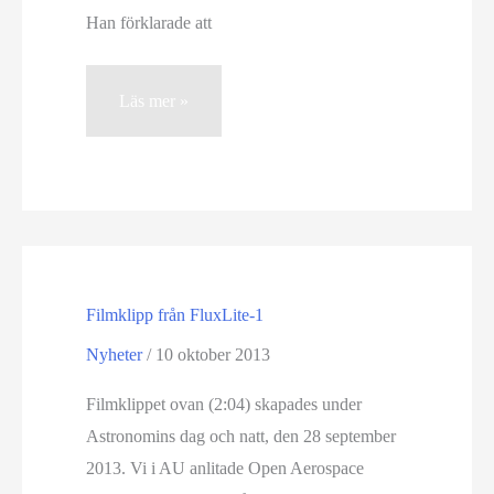
Han förklarade att
Prao
Läs mer »
2013
på
Onsala
rymdobservatorium
Filmklipp från FluxLite-1
Nyheter
/
10 oktober 2013
Filmklippet ovan (2:04) skapades under
Astronomins dag och natt, den 28 september
2013. Vi i AU anlitade Open Aerospace