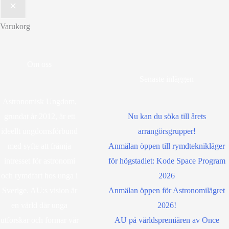
Varukorg
Om oss
Senaste inläggen
Astronomisk Ungdom,
grundat år 2012, är ett
Nu kan du söka till årets
ideellt ungdomsförbund
arrangörsgrupper!
med syfte att främja
Anmälan öppen till rymdteknikläger
intresset för astronomi
för högstadiet: Kode Space Program
och rymdfart hos unga i
2026
Sverige. AU:s vision är
Anmälan öppen för Astronomilägret
en värld där unga
2026!
utforskar och formar vår
AU på världspremiären av Once