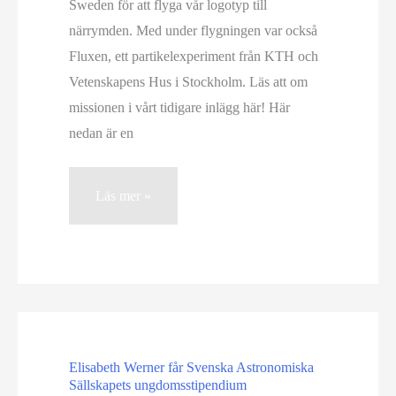
Sweden för att flyga vår logotyp till
närrymden. Med under flygningen var också
Fluxen, ett partikelexperiment från KTH och
Vetenskapens Hus i Stockholm. Läs att om
missionen i vårt tidigare inlägg här! Här
nedan är en
Filmklipp
Läs mer »
från
FluxLite-
1
Elisabeth Werner får Svenska Astronomiska
Sällskapets ungdomsstipendium