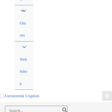
Om
oss
Web
bsho
p
Search