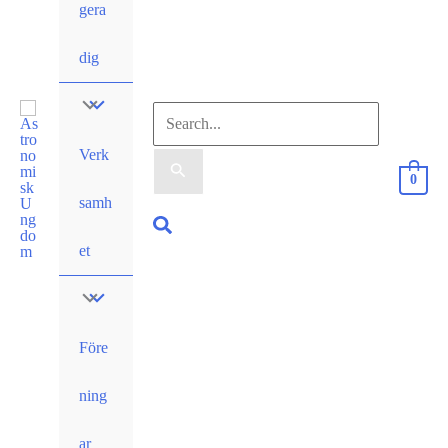
gera
dig
Sök
Verk
efter:
0
samh
Sök
et
Före
ning
ar