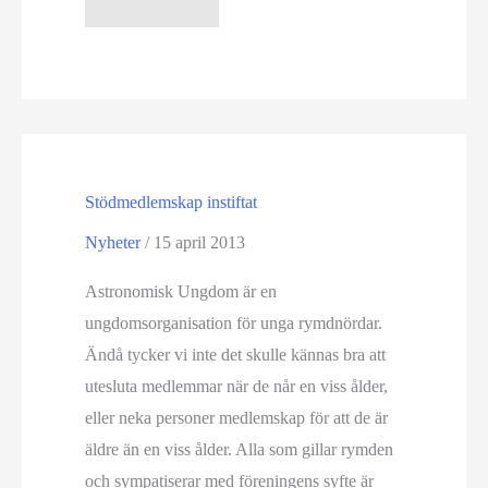
Camp
2013
–
Scoutläger
med
Rymdtema
Stödmedlemskap instiftat
Nyheter
/
15 april 2013
Astronomisk Ungdom är en
ungdomsorganisation för unga rymdnördar.
Ändå tycker vi inte det skulle kännas bra att
utesluta medlemmar när de når en viss ålder,
eller neka personer medlemskap för att de är
äldre än en viss ålder. Alla som gillar rymden
och sympatiserar med föreningens syfte är