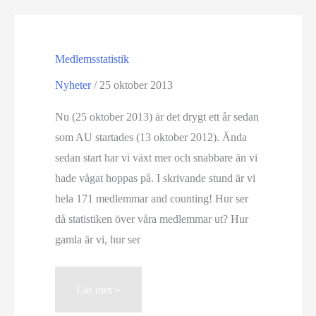
att
få
delta
Medlemsstatistik
i
Nyheter
/
25 oktober 2013
ESO’s
första
Nu (25 oktober 2013) är det drygt ett år sedan
astronomiläger
som AU startades (13 oktober 2012). Ända
sedan start har vi växt mer och snabbare än vi
hade vågat hoppas på. I skrivande stund är vi
hela 171 medlemmar and counting! Hur ser
då statistiken över våra medlemmar ut? Hur
gamla är vi, hur ser
Medlemsstatistik
Läs mer »