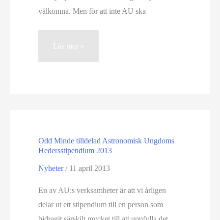
välkomna. Men för att inte AU ska
Stödmedlemskap
Läs mer »
instiftat
Odd Minde tilldelad Astronomisk Ungdoms
Hedersstipendium 2013
Nyheter
/
11 april 2013
En av AU:s verksamheter är att vi årligen
delar ut ett stipendium till en person som
bidragit särskilt mycket till att uppfylla det