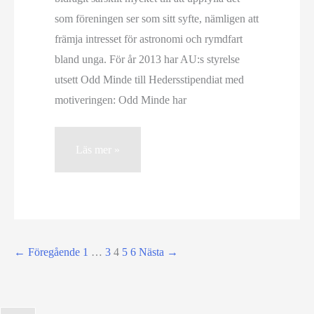
som föreningen ser som sitt syfte, nämligen att
främja intresset för astronomi och rymdfart
bland unga. För år 2013 har AU:s styrelse
utsett Odd Minde till Hedersstipendiat med
motiveringen: Odd Minde har
Odd
Läs mer »
Minde
tilldelad
Astronomisk
Ungdoms
Hedersstipendium
←
Föregående
1
…
3
4
5
6
Nästa
→
2013