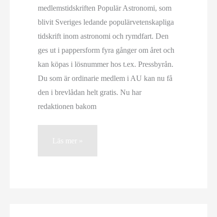
medlemstidskriften Populär Astronomi, som
blivit Sveriges ledande populärvetenskapliga
tidskrift inom astronomi och rymdfart. Den
ges ut i pappersform fyra gånger om året och
kan köpas i lösnummer hos t.ex. Pressbyrån.
Du som är ordinarie medlem i AU kan nu få
den i brevlådan helt gratis. Nu har
redaktionen bakom
Astronomiskt
Läs mer »
nyhetsbrev