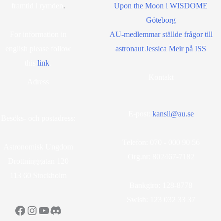
framtid i rymden
.
Upon the Moon i WISDOME
Göteborg
For information in
AU-medlemmar ställde frågor till
english please follow
astronaut Jessica Meir på ISS
this
lin
k
.
Kontakt
Adress
E-post:
kansli@au.se
Besöks- och postadress:
Telefon: 070 - 000 90 56
Astronomisk Ungdom
Org.nr: 802467-7182
Drottninggatan 120
113 60 Stockholm
Bankgiro: 128-8778
Swish: 123 032 33 37
Facebook
Instagram
YouTube
Discord