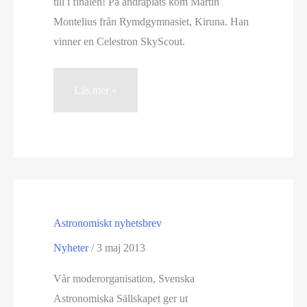
till i finalen! På andraplats kom Martin
Montelius från Rymdgymnasiet, Kiruna. Han
vinner en Celestron SkyScout.
Torbjörn
Läs mer »
Nilsson,
Kiruna,
vann
den
svenska
astronomiolympiaden
Astronomiskt nyhetsbrev
Nyheter
/
3 maj 2013
Vår moderorganisation, Svenska
Astronomiska Sällskapet ger ut