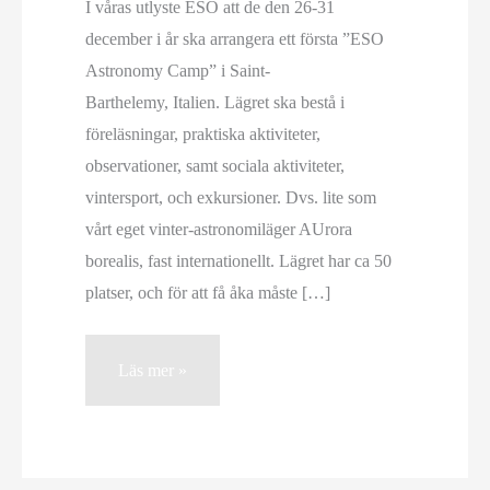
I våras utlyste ESO att de den 26-31
december i år ska arrangera ett första ”ESO
Astronomy Camp” i Saint-
Barthelemy, Italien. Lägret ska bestå i
föreläsningar, praktiska aktiviteter,
observationer, samt sociala aktiviteter,
vintersport, och exkursioner. Dvs. lite som
vårt eget vinter-astronomiläger AUrora
borealis, fast internationellt. Lägret har ca 50
platser, och för att få åka måste […]
Hera
Läs mer »
Protopapas
Wettergren
utvald